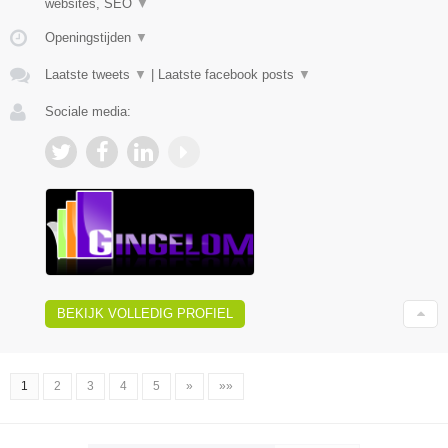
websites, SEO
▼
Openingstijden
▼
Laatste tweets
▼
|
Laatste facebook posts
▼
Sociale media:
BEKIJK VOLLEDIG PROFIEL
1
2
3
4
5
»
»»