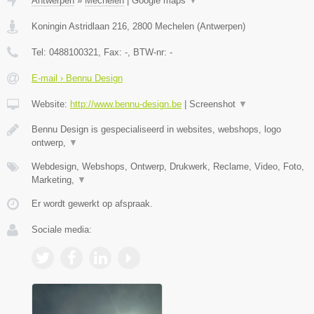
Antwerpen
»
Mechelen
|
Google maps
▼
Koningin Astridlaan 216
,
2800
Mechelen
(
Antwerpen
)
Tel:
0488100321
, Fax:
-
, BTW-nr:
-
E-mail › Bennu Design
Website:
http://www.bennu-design.be
|
Screenshot
▼
Bennu Design is gespecialiseerd in websites, webshops, logo
ontwerp,
▼
Webdesign, Webshops, Ontwerp, Drukwerk, Reclame, Video, Foto,
Marketing,
▼
Er wordt gewerkt op afspraak.
Sociale media: