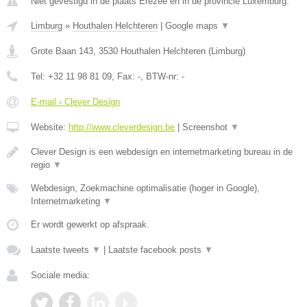
Niet gevestigd in de plaats Erezee en in de provincie Luxemburg.
Limburg
»
Houthalen Helchteren
|
Google maps
▼
Grote Baan 143
,
3530
Houthalen Helchteren
(
Limburg
)
Tel:
+32 11 98 81 09
, Fax:
-
, BTW-nr:
-
E-mail › Clever Design
Website:
http://www.cleverdesign.be
|
Screenshot
▼
Clever Design is een webdesign en internetmarketing bureau in de
regio
▼
Webdesign, Zoekmachine optimalisatie (hoger in Google),
Internetmarketing
▼
Er wordt gewerkt op afspraak.
Laatste tweets
▼
|
Laatste facebook posts
▼
Sociale media: