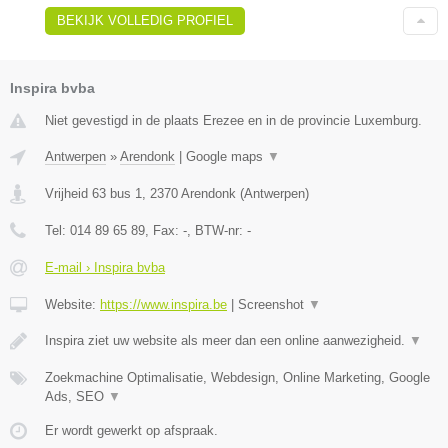
BEKIJK VOLLEDIG PROFIEL
Inspira bvba
Niet gevestigd in de plaats Erezee en in de provincie Luxemburg.
Antwerpen
»
Arendonk
|
Google maps
▼
Vrijheid 63 bus 1
,
2370
Arendonk
(
Antwerpen
)
Tel:
014 89 65 89
, Fax:
-
, BTW-nr:
-
E-mail › Inspira bvba
Website:
https://www.inspira.be
|
Screenshot
▼
Inspira ziet uw website als meer dan een online aanwezigheid.
▼
Zoekmachine Optimalisatie, Webdesign, Online Marketing, Google
Ads, SEO
▼
Er wordt gewerkt op afspraak.