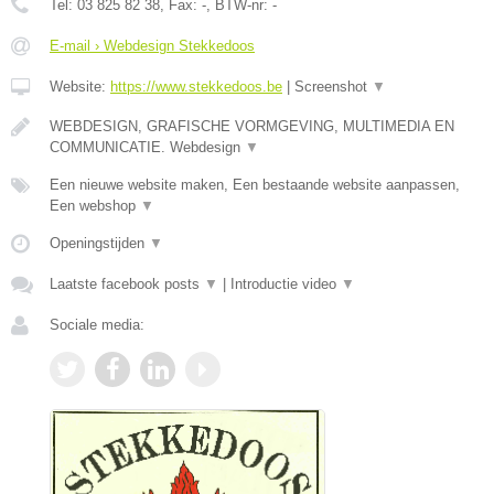
Tel:
03 825 82 38
, Fax:
-
, BTW-nr:
-
E-mail › Webdesign Stekkedoos
Website:
https://www.stekkedoos.be
|
Screenshot
▼
WEBDESIGN, GRAFISCHE VORMGEVING, MULTIMEDIA EN
COMMUNICATIE. Webdesign
▼
Een nieuwe website maken, Een bestaande website aanpassen,
Een webshop
▼
Openingstijden
▼
Laatste facebook posts
▼
|
Introductie video
▼
Sociale media: