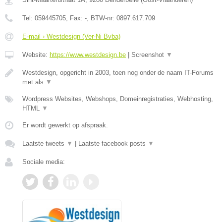
Tel:
059445705
, Fax:
-
, BTW-nr:
0897.617.709
E-mail › Westdesign (Ver-Ni Bvba)
Website:
https://www.westdesign.be
|
Screenshot
▼
Westdesign, opgericht in 2003, toen nog onder de naam IT-Forums
met als
▼
Wordpress Websites, Webshops, Domeinregistraties, Webhosting,
HTML
▼
Er wordt gewerkt op afspraak.
Laatste tweets
▼
|
Laatste facebook posts
▼
Sociale media: