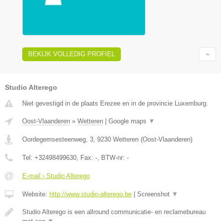
BEKIJK VOLLEDIG PROFIEL
Studio Alterego
Niet gevestigd in de plaats Erezee en in de provincie Luxemburg.
Oost-Vlaanderen
»
Wetteren
|
Google maps
▼
Oordegemsesteenweg, 3
,
9230
Wetteren
(
Oost-Vlaanderen
)
Tel:
+32498499630
, Fax:
-
, BTW-nr:
-
E-mail › Studio Alterego
Website:
http://www.studio-alterego.be
|
Screenshot
▼
Studio Alterego is een allround communicatie- en reclamebureau