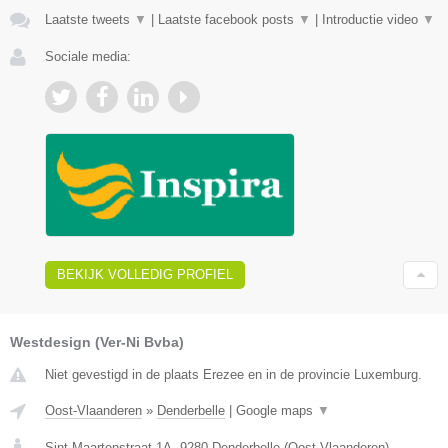
Laatste tweets
▼
|
Laatste facebook posts
▼
|
Introductie video
▼
Sociale media:
BEKIJK VOLLEDIG PROFIEL
Westdesign (Ver-Ni Bvba)
Niet gevestigd in de plaats Erezee en in de provincie Luxemburg.
Oost-Vlaanderen
»
Denderbelle
|
Google maps
▼
Sint-Maartenstraat 1A
,
9280
Denderbelle
(
Oost-Vlaanderen
)