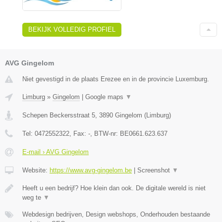
BEKIJK VOLLEDIG PROFIEL
AVG Gingelom
Niet gevestigd in de plaats Erezee en in de provincie Luxemburg.
Limburg
»
Gingelom
|
Google maps
▼
Schepen Beckersstraat 5
,
3890
Gingelom
(
Limburg
)
Tel:
0472552322
, Fax:
-
, BTW-nr:
BE0661.623.637
E-mail › AVG Gingelom
Website:
https://www.avg-gingelom.be
|
Screenshot
▼
Heeft u een bedrijf? Hoe klein dan ook. De digitale wereld is niet
weg te
▼
Webdesign bedrijven, Design webshops, Onderhouden bestaande