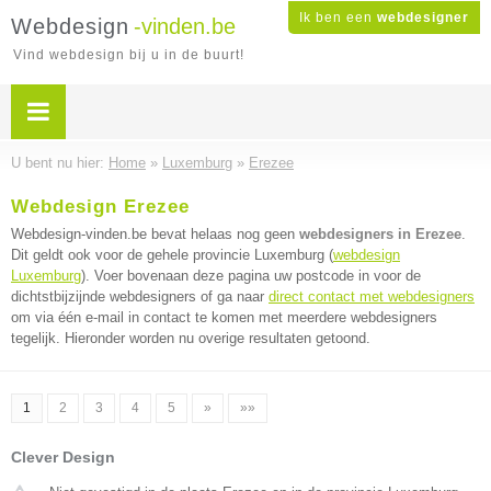
Ik ben een
webdesigner
Webdesign
-vinden.be
Vind webdesign bij u in de buurt!
U bent nu hier:
Home
»
Luxemburg
»
Erezee
Webdesign Erezee
Webdesign-vinden.be bevat helaas nog geen
webdesigners in Erezee
.
Dit geldt ook voor de gehele provincie Luxemburg (
webdesign
Luxemburg
). Voer bovenaan deze pagina uw postcode in voor de
dichtstbijzijnde webdesigners of ga naar
direct contact met webdesigners
om via één e-mail in contact te komen met meerdere webdesigners
tegelijk. Hieronder worden nu overige resultaten getoond.
1
2
3
4
5
»
»»
Clever Design