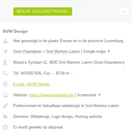
BEKIJK VOLLEDIG PROFIEL
BVW Design
Niet gevestigd in de plaats Erezee en in de provincie Luxemburg.
Oost-Vlaanderen
»
Sint Martens Latem
|
Google maps
▼
Maurice Syslaan 11
,
9830
Sint Martens Latem
(
Oost-Vlaanderen
)
Tel:
0476557926
, Fax:
-
, BTW-nr:
-
E-mail › BVW Design
Website:
https://www.bvwdesign.be
|
Screenshot
▼
Professioneel én betaalbaar webdesign te Sint-Martens-Latem
Diensten: Webdesign, Logo design, Hosting website
Er wordt gewerkt op afspraak.