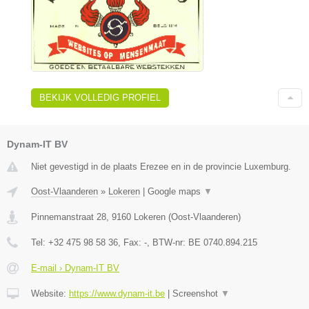
BEKIJK VOLLEDIG PROFIEL
Dynam-IT BV
Niet gevestigd in de plaats Erezee en in de provincie Luxemburg.
Oost-Vlaanderen
»
Lokeren
|
Google maps
▼
Pinnemanstraat 28
,
9160
Lokeren
(
Oost-Vlaanderen
)
Tel:
+32 475 98 58 36
, Fax:
-
, BTW-nr:
BE 0740.894.215
E-mail › Dynam-IT BV
Website:
https://www.dynam-it.be
|
Screenshot
▼