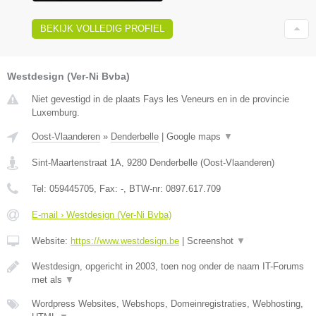
BEKIJK VOLLEDIG PROFIEL
Westdesign (Ver-Ni Bvba)
Niet gevestigd in de plaats Fays les Veneurs en in de provincie
Luxemburg.
Oost-Vlaanderen
»
Denderbelle
|
Google maps
▼
Sint-Maartenstraat 1A
,
9280
Denderbelle
(
Oost-Vlaanderen
)
Tel:
059445705
, Fax:
-
, BTW-nr:
0897.617.709
E-mail › Westdesign (Ver-Ni Bvba)
Website:
https://www.westdesign.be
|
Screenshot
▼
Westdesign, opgericht in 2003, toen nog onder de naam IT-Forums
met als
▼
Wordpress Websites, Webshops, Domeinregistraties, Webhosting,