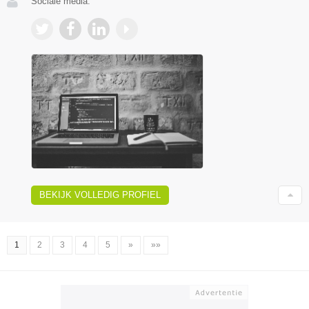
Sociale media:
BEKIJK VOLLEDIG PROFIEL
1
2
3
4
5
»
»»