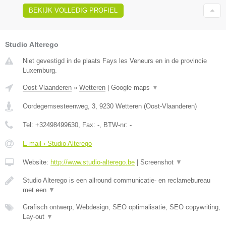
BEKIJK VOLLEDIG PROFIEL
Studio Alterego
Niet gevestigd in de plaats Fays les Veneurs en in de provincie
Luxemburg.
Oost-Vlaanderen
»
Wetteren
|
Google maps
▼
Oordegemsesteenweg, 3
,
9230
Wetteren
(
Oost-Vlaanderen
)
Tel:
+32498499630
, Fax:
-
, BTW-nr:
-
E-mail › Studio Alterego
Website:
http://www.studio-alterego.be
|
Screenshot
▼
Studio Alterego is een allround communicatie- en reclamebureau
met een
▼
Grafisch ontwerp, Webdesign, SEO optimalisatie, SEO copywriting,
Lay-out
▼