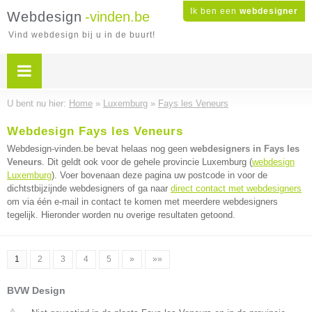
Ik ben een
webdesigner
Webdesign
-vinden.be
Vind webdesign bij u in de buurt!
U bent nu hier:
Home
»
Luxemburg
»
Fays les Veneurs
Webdesign Fays les Veneurs
Webdesign-vinden.be bevat helaas nog geen
webdesigners in Fays les
Veneurs
. Dit geldt ook voor de gehele provincie Luxemburg (
webdesign
Luxemburg
). Voer bovenaan deze pagina uw postcode in voor de
dichtstbijzijnde webdesigners of ga naar
direct contact met webdesigners
om via één e-mail in contact te komen met meerdere webdesigners
tegelijk. Hieronder worden nu overige resultaten getoond.
1
2
3
4
5
»
»»
BVW Design