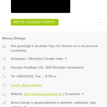
BEKIJK VOLLEDIG PROFIEL
Bennu Design
Niet gevestigd in de plaats Fays les Veneurs en in de provincie
Luxemburg.
Antwerpen
»
Mechelen
|
Google maps
▼
Koningin Astridlaan 216
,
2800
Mechelen
(
Antwerpen
)
Tel:
0488100321
, Fax:
-
, BTW-nr:
-
E-mail › Bennu Design
Website:
http://www.bennu-design.be
|
Screenshot
▼
Bennu Design is gespecialiseerd in websites, webshops, logo