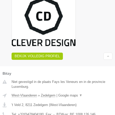
BEKIJK VOLLEDIG PROFIEL
Bitzy
Niet gevestigd in de plaats Fays les Veneurs en in de provincie
Luxemburg.
West-Vlaanderen
»
Zedelgem
|
Google maps
▼
't Veld 2
,
8211
Zedelgem
(
West-Vlaanderen
)
Tel:
+32(0)478404180
, Fax:
-
, BTW-nr:
BE 1008.126.146