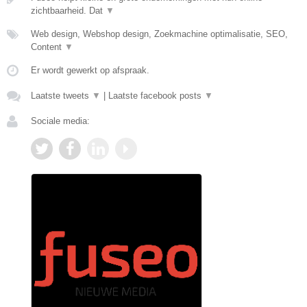
zichtbaarheid. Dat
▼
Web design, Webshop design, Zoekmachine optimalisatie, SEO,
Content
▼
Er wordt gewerkt op afspraak.
Laatste tweets
▼
|
Laatste facebook posts
▼
Sociale media: