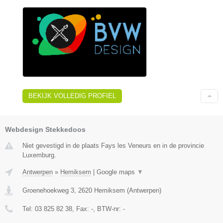
BEKIJK VOLLEDIG PROFIEL
Webdesign Stekkedoos
Niet gevestigd in de plaats Fays les Veneurs en in de provincie
Luxemburg.
Antwerpen
»
Hemiksem
|
Google maps
▼
Groenehoekweg 3
,
2620
Hemiksem
(
Antwerpen
)
Tel:
03 825 82 38
, Fax:
-
, BTW-nr:
-