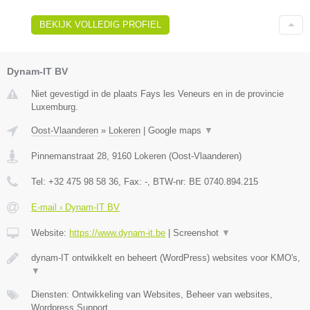
BEKIJK VOLLEDIG PROFIEL
Dynam-IT BV
Niet gevestigd in de plaats Fays les Veneurs en in de provincie
Luxemburg.
Oost-Vlaanderen
»
Lokeren
|
Google maps
▼
Pinnemanstraat 28
,
9160
Lokeren
(
Oost-Vlaanderen
)
Tel:
+32 475 98 58 36
, Fax:
-
, BTW-nr:
BE 0740.894.215
E-mail › Dynam-IT BV
Website:
https://www.dynam-it.be
|
Screenshot
▼
dynam-IT ontwikkelt en beheert (WordPress) websites voor KMO's,
▼
Diensten: Ontwikkeling van Websites, Beheer van websites,
Wordpress Support