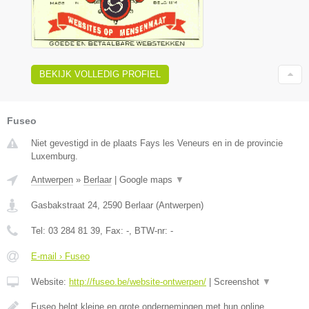
BEKIJK VOLLEDIG PROFIEL
Fuseo
Niet gevestigd in de plaats Fays les Veneurs en in de provincie
Luxemburg.
Antwerpen
»
Berlaar
|
Google maps
▼
Gasbakstraat 24
,
2590
Berlaar
(
Antwerpen
)
Tel:
03 284 81 39
, Fax:
-
, BTW-nr:
-
E-mail › Fuseo
Website:
http://fuseo.be/website-ontwerpen/
|
Screenshot
▼
Fuseo helpt kleine en grote ondernemingen met hun online