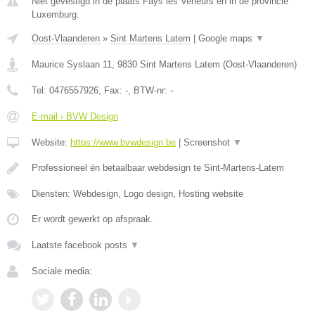
Niet gevestigd in de plaats Fays les Veneurs en in de provincie
Luxemburg.
Oost-Vlaanderen
»
Sint Martens Latem
|
Google maps
▼
Maurice Syslaan 11
,
9830
Sint Martens Latem
(
Oost-Vlaanderen
)
Tel:
0476557926
, Fax:
-
, BTW-nr:
-
E-mail › BVW Design
Website:
https://www.bvwdesign.be
|
Screenshot
▼
Professioneel én betaalbaar webdesign te Sint-Martens-Latem
Diensten: Webdesign, Logo design, Hosting website
Er wordt gewerkt op afspraak.
Laatste facebook posts
▼
Sociale media: