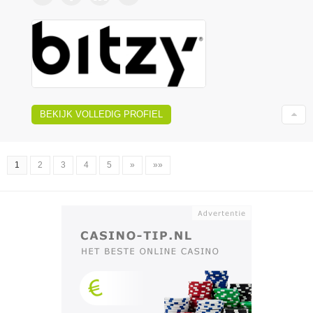
BEKIJK VOLLEDIG PROFIEL
1
2
3
4
5
»
»»