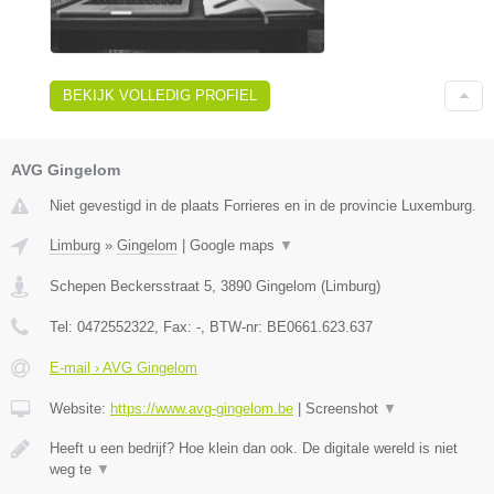
BEKIJK VOLLEDIG PROFIEL
AVG Gingelom
Niet gevestigd in de plaats Forrieres en in de provincie Luxemburg.
Limburg
»
Gingelom
|
Google maps
▼
Schepen Beckersstraat 5
,
3890
Gingelom
(
Limburg
)
Tel:
0472552322
, Fax:
-
, BTW-nr:
BE0661.623.637
E-mail › AVG Gingelom
Website:
https://www.avg-gingelom.be
|
Screenshot
▼
Heeft u een bedrijf? Hoe klein dan ook. De digitale wereld is niet
weg te
▼