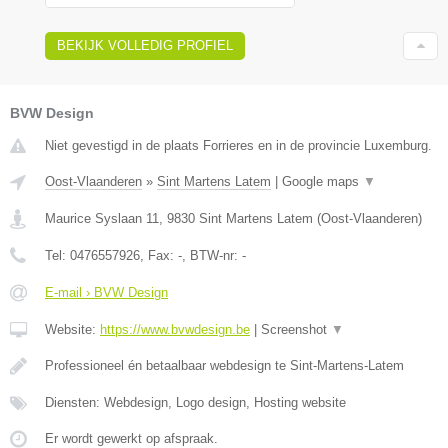
BEKIJK VOLLEDIG PROFIEL
BVW Design
Niet gevestigd in de plaats Forrieres en in de provincie Luxemburg.
Oost-Vlaanderen
»
Sint Martens Latem
|
Google maps
▼
Maurice Syslaan 11
,
9830
Sint Martens Latem
(
Oost-Vlaanderen
)
Tel:
0476557926
, Fax:
-
, BTW-nr:
-
E-mail › BVW Design
Website:
https://www.bvwdesign.be
|
Screenshot
▼
Professioneel én betaalbaar webdesign te Sint-Martens-Latem
Diensten: Webdesign, Logo design, Hosting website
Er wordt gewerkt op afspraak.