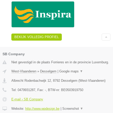
BEKIJK VOLLEDIG PROFIEL
SB Company
Niet gevestigd in de plaats Forrieres en in de provincie Luxemburg.
West-Vlaanderen
»
Desselgem
|
Google maps
▼
Albrecht Rodenbachwijk 12
,
8792
Desselgem
(
West-Vlaanderen
)
Tel:
0479931287
, Fax:
-
, BTW-nr:
BE0503919750
E-mail › SB Company
Website:
http://www.wpdesign.be
|
Screenshot
▼