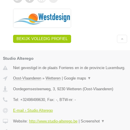
BEKIJK VOLLEDIG PROFIEL
Studio Alterego
Niet gevestigd in de plaats Forrieres en in de provincie Luxemburg.
Oost-Vlaanderen
»
Wetteren
|
Google maps
▼
Oordegemsesteenweg, 3
,
9230
Wetteren
(
Oost-Vlaanderen
)
Tel:
+32498499630
, Fax:
-
, BTW-nr:
-
E-mail › Studio Alterego
Website:
http://www.studio-alterego.be
|
Screenshot
▼