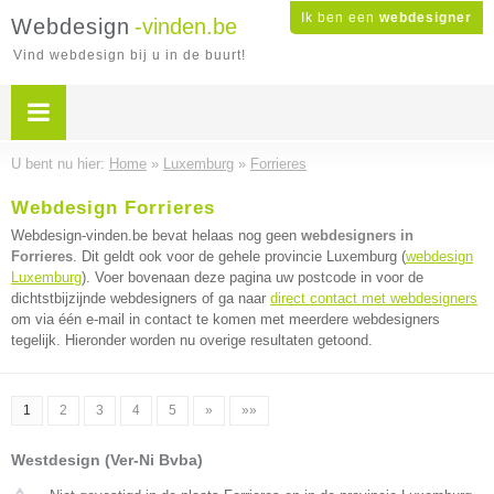
Ik ben een
webdesigner
Webdesign
-vinden.be
Vind webdesign bij u in de buurt!
U bent nu hier:
Home
»
Luxemburg
»
Forrieres
Webdesign Forrieres
Webdesign-vinden.be bevat helaas nog geen
webdesigners in
Forrieres
. Dit geldt ook voor de gehele provincie Luxemburg (
webdesign
Luxemburg
). Voer bovenaan deze pagina uw postcode in voor de
dichtstbijzijnde webdesigners of ga naar
direct contact met webdesigners
om via één e-mail in contact te komen met meerdere webdesigners
tegelijk. Hieronder worden nu overige resultaten getoond.
1
2
3
4
5
»
»»
Westdesign (Ver-Ni Bvba)