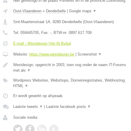
Niet gevestigd in de plaats Forrieres en in de provincie Luxemburg.
Oost-Vlaanderen
»
Denderbelle
|
Google maps
▼
Sint-Maartenstraat 1A
,
9280
Denderbelle
(
Oost-Vlaanderen
)
Tel:
059445705
, Fax:
-
, BTW-nr:
0897.617.709
E-mail › Westdesign (Ver-Ni Bvba)
Website:
https://www.westdesign.be
|
Screenshot
▼
Westdesign, opgericht in 2003, toen nog onder de naam IT-Forums
met als
▼
Wordpress Websites, Webshops, Domeinregistraties, Webhosting,
HTML
▼
Er wordt gewerkt op afspraak.
Laatste tweets
▼
|
Laatste facebook posts
▼
Sociale media: