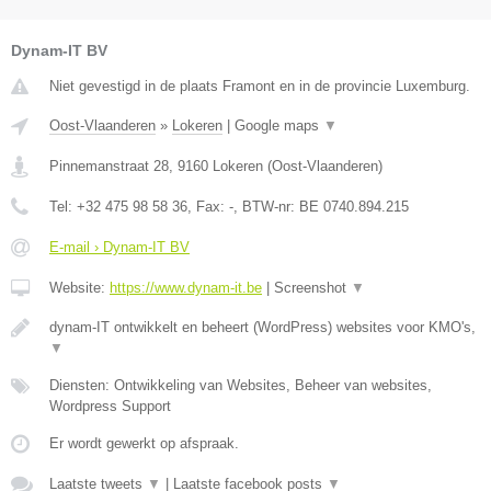
Dynam-IT BV
Niet gevestigd in de plaats Framont en in de provincie Luxemburg.
Oost-Vlaanderen
»
Lokeren
|
Google maps
▼
Pinnemanstraat 28
,
9160
Lokeren
(
Oost-Vlaanderen
)
Tel:
+32 475 98 58 36
, Fax:
-
, BTW-nr:
BE 0740.894.215
E-mail › Dynam-IT BV
Website:
https://www.dynam-it.be
|
Screenshot
▼
dynam-IT ontwikkelt en beheert (WordPress) websites voor KMO's,
▼
Diensten: Ontwikkeling van Websites, Beheer van websites,
Wordpress Support
Er wordt gewerkt op afspraak.
Laatste tweets
▼
|
Laatste facebook posts
▼