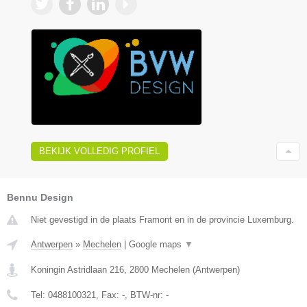
BEKIJK VOLLEDIG PROFIEL
Bennu Design
Niet gevestigd in de plaats Framont en in de provincie Luxemburg.
Antwerpen
»
Mechelen
|
Google maps
▼
Koningin Astridlaan 216
,
2800
Mechelen
(
Antwerpen
)
Tel:
0488100321
, Fax:
-
, BTW-nr:
-