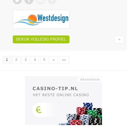
BEKIJK VOLLEDIG PROFIEL
1
2
3
4
5
»
»»