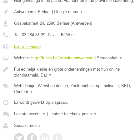
Niet gevestigd in de plaats Framont en in de provincie Luxemburg.
Antwerpen
»
Berlaar
|
Google maps
▼
Gasbakstraat 24
,
2590
Berlaar
(
Antwerpen
)
Tel:
03 284 81 39
, Fax:
-
, BTW-nr:
-
E-mail › Fuseo
Website:
http://fuseo.be/website-ontwerpen/
|
Screenshot
▼
Fuseo helpt kleine en grote ondernemingen met hun online
zichtbaarheid. Dat
▼
Web design, Webshop design, Zoekmachine optimalisatie, SEO,
Content
▼
Er wordt gewerkt op afspraak.
Laatste tweets
▼
|
Laatste facebook posts
▼
Sociale media: