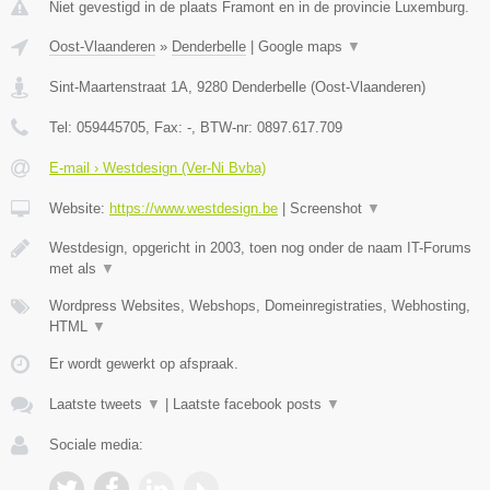
Niet gevestigd in de plaats Framont en in de provincie Luxemburg.
Oost-Vlaanderen
»
Denderbelle
|
Google maps
▼
Sint-Maartenstraat 1A
,
9280
Denderbelle
(
Oost-Vlaanderen
)
Tel:
059445705
, Fax:
-
, BTW-nr:
0897.617.709
E-mail › Westdesign (Ver-Ni Bvba)
Website:
https://www.westdesign.be
|
Screenshot
▼
Westdesign, opgericht in 2003, toen nog onder de naam IT-Forums
met als
▼
Wordpress Websites, Webshops, Domeinregistraties, Webhosting,
HTML
▼
Er wordt gewerkt op afspraak.
Laatste tweets
▼
|
Laatste facebook posts
▼
Sociale media: