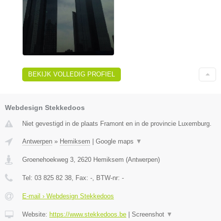
BEKIJK VOLLEDIG PROFIEL
Webdesign Stekkedoos
Niet gevestigd in de plaats Framont en in de provincie Luxemburg.
Antwerpen
»
Hemiksem
|
Google maps
▼
Groenehoekweg 3
,
2620
Hemiksem
(
Antwerpen
)
Tel:
03 825 82 38
, Fax:
-
, BTW-nr:
-
E-mail › Webdesign Stekkedoos
Website:
https://www.stekkedoos.be
|
Screenshot
▼