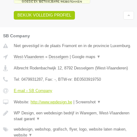
BEKIJK VOLLEDIG PROFIEL
SB Company
Niet gevestigd in de plaats Framont en in de provincie Luxemburg.
West-Vlaanderen
»
Desselgem
|
Google maps
▼
Albrecht Rodenbachwijk 12
,
8792
Desselgem
(
West-Vlaanderen
)
Tel:
0479931287
, Fax:
-
, BTW-nr:
BE0503919750
E-mail › SB Company
Website:
http://www.wpdesign.be
|
Screenshot
▼
WP Design, een webdesign bedrijf in Waregem, West-Vlaanderen
staat garant
▼
webdesign, webshop, grafisch, flyer, logo, website laten maken,
website
▼