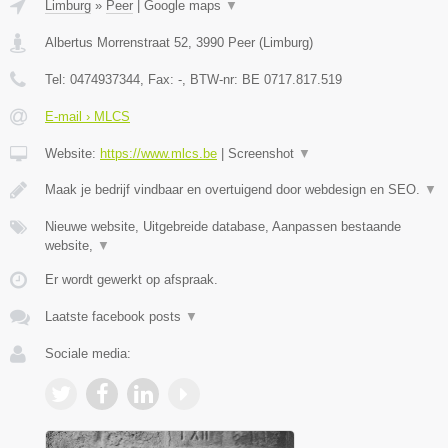
Limburg
»
Peer
|
Google maps
▼
Albertus Morrenstraat 52
,
3990
Peer
(
Limburg
)
Tel:
0474937344
, Fax:
-
, BTW-nr:
BE 0717.817.519
E-mail › MLCS
Website:
https://www.mlcs.be
|
Screenshot
▼
Maak je bedrijf vindbaar en overtuigend door webdesign en SEO.
▼
Nieuwe website, Uitgebreide database, Aanpassen bestaande
website,
▼
Er wordt gewerkt op afspraak.
Laatste facebook posts
▼
Sociale media: