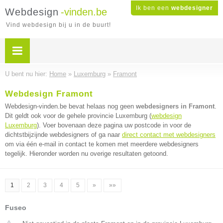
Ik ben een
webdesigner
Webdesign
-vinden.be
Vind webdesign bij u in de buurt!
U bent nu hier:
Home
»
Luxemburg
»
Framont
Webdesign Framont
Webdesign-vinden.be bevat helaas nog geen
webdesigners in Framont
.
Dit geldt ook voor de gehele provincie Luxemburg (
webdesign
Luxemburg
). Voer bovenaan deze pagina uw postcode in voor de
dichtstbijzijnde webdesigners of ga naar
direct contact met webdesigners
om via één e-mail in contact te komen met meerdere webdesigners
tegelijk. Hieronder worden nu overige resultaten getoond.
1
2
3
4
5
»
»»
Fuseo