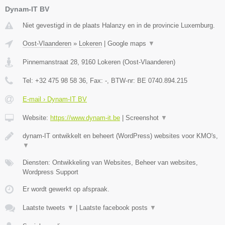
Dynam-IT BV
Niet gevestigd in de plaats Halanzy en in de provincie Luxemburg.
Oost-Vlaanderen
»
Lokeren
|
Google maps
▼
Pinnemanstraat 28
,
9160
Lokeren
(
Oost-Vlaanderen
)
Tel:
+32 475 98 58 36
, Fax:
-
, BTW-nr:
BE 0740.894.215
E-mail › Dynam-IT BV
Website:
https://www.dynam-it.be
|
Screenshot
▼
dynam-IT ontwikkelt en beheert (WordPress) websites voor KMO's,
▼
Diensten: Ontwikkeling van Websites, Beheer van websites,
Wordpress Support
Er wordt gewerkt op afspraak.
Laatste tweets
▼
|
Laatste facebook posts
▼