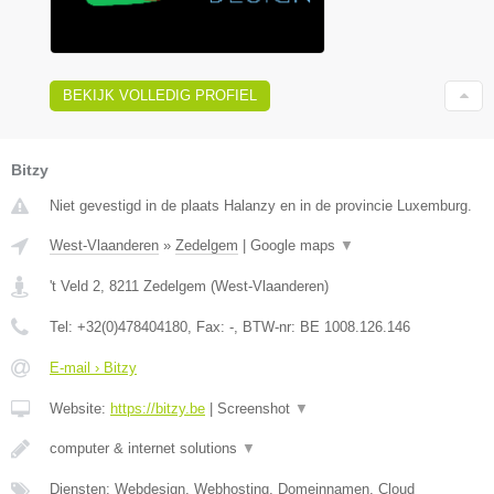
BEKIJK VOLLEDIG PROFIEL
Bitzy
Niet gevestigd in de plaats Halanzy en in de provincie Luxemburg.
West-Vlaanderen
»
Zedelgem
|
Google maps
▼
't Veld 2
,
8211
Zedelgem
(
West-Vlaanderen
)
Tel:
+32(0)478404180
, Fax:
-
, BTW-nr:
BE 1008.126.146
E-mail › Bitzy
Website:
https://bitzy.be
|
Screenshot
▼
computer & internet solutions
▼
Diensten: Webdesign, Webhosting, Domeinnamen, Cloud