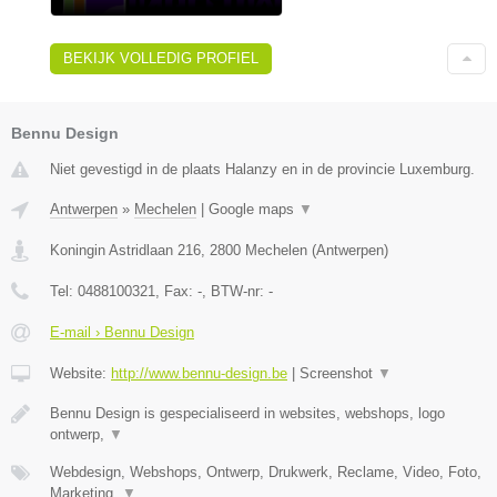
BEKIJK VOLLEDIG PROFIEL
Bennu Design
Niet gevestigd in de plaats Halanzy en in de provincie Luxemburg.
Antwerpen
»
Mechelen
|
Google maps
▼
Koningin Astridlaan 216
,
2800
Mechelen
(
Antwerpen
)
Tel:
0488100321
, Fax:
-
, BTW-nr:
-
E-mail › Bennu Design
Website:
http://www.bennu-design.be
|
Screenshot
▼
Bennu Design is gespecialiseerd in websites, webshops, logo
ontwerp,
▼
Webdesign, Webshops, Ontwerp, Drukwerk, Reclame, Video, Foto,
Marketing,
▼