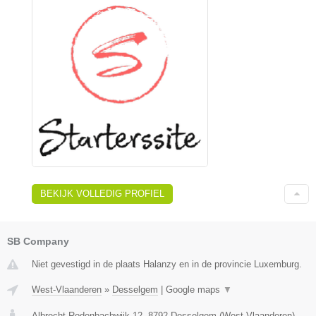
BEKIJK VOLLEDIG PROFIEL
SB Company
Niet gevestigd in de plaats Halanzy en in de provincie Luxemburg.
West-Vlaanderen
»
Desselgem
|
Google maps
▼
Albrecht Rodenbachwijk 12
,
8792
Desselgem
(
West-Vlaanderen
)