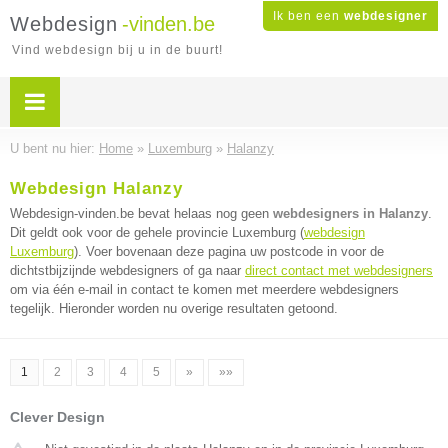
Ik ben een
webdesigner
Webdesign
-vinden.be
Vind webdesign bij u in de buurt!
U bent nu hier:
Home
»
Luxemburg
»
Halanzy
Webdesign Halanzy
Webdesign-vinden.be bevat helaas nog geen
webdesigners in Halanzy
.
Dit geldt ook voor de gehele provincie Luxemburg (
webdesign
Luxemburg
). Voer bovenaan deze pagina uw postcode in voor de
dichtstbijzijnde webdesigners of ga naar
direct contact met webdesigners
om via één e-mail in contact te komen met meerdere webdesigners
tegelijk. Hieronder worden nu overige resultaten getoond.
1
2
3
4
5
»
»»
Clever Design