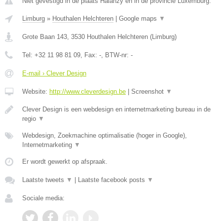
Niet gevestigd in de plaats Halanzy en in de provincie Luxemburg.
Limburg
»
Houthalen Helchteren
|
Google maps
▼
Grote Baan 143
,
3530
Houthalen Helchteren
(
Limburg
)
Tel:
+32 11 98 81 09
, Fax:
-
, BTW-nr:
-
E-mail › Clever Design
Website:
http://www.cleverdesign.be
|
Screenshot
▼
Clever Design is een webdesign en internetmarketing bureau in de
regio
▼
Webdesign, Zoekmachine optimalisatie (hoger in Google),
Internetmarketing
▼
Er wordt gewerkt op afspraak.
Laatste tweets
▼
|
Laatste facebook posts
▼
Sociale media: