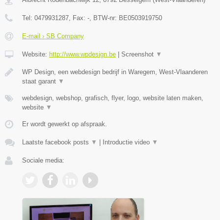
Tel:
0479931287
, Fax:
-
, BTW-nr:
BE0503919750
E-mail › SB Company
Website:
http://www.wpdesign.be
|
Screenshot
▼
WP Design, een webdesign bedrijf in Waregem, West-Vlaanderen
staat garant
▼
webdesign, webshop, grafisch, flyer, logo, website laten maken,
website
▼
Er wordt gewerkt op afspraak.
Laatste facebook posts
▼
|
Introductie video
▼
Sociale media: