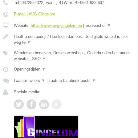
Tel:
0472552322
, Fax:
-
, BTW-nr:
BE0661.623.637
E-mail › AVG Gingelom
Website:
https://www.avg-gingelom.be
|
Screenshot
▼
Heeft u een bedrijf? Hoe klein dan ook. De digitale wereld is niet
weg te
▼
Webdesign bedrijven, Design webshops, Onderhouden bestaande
websites, SEO
▼
Openingstijden
▼
Laatste tweets
▼
|
Laatste facebook posts
▼
Sociale media: