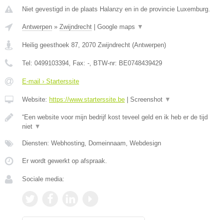
Niet gevestigd in de plaats Halanzy en in de provincie Luxemburg.
Antwerpen
»
Zwijndrecht
|
Google maps
▼
Heilig geesthoek 87
,
2070
Zwijndrecht
(
Antwerpen
)
Tel:
0499103394
, Fax:
-
, BTW-nr:
BE0748439429
E-mail › Starterssite
Website:
https://www.starterssite.be
|
Screenshot
▼
“Een website voor mijn bedrijf kost teveel geld en ik heb er de tijd
niet
▼
Diensten: Webhosting, Domeinnaam, Webdesign
Er wordt gewerkt op afspraak.
Sociale media: