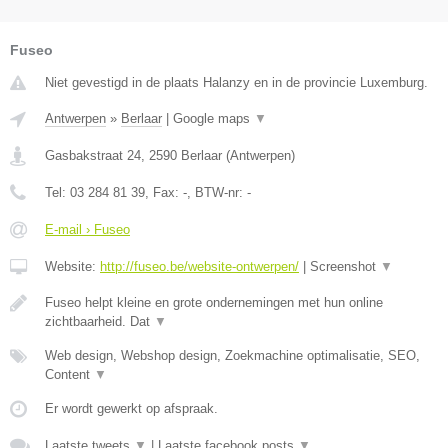
Fuseo
Niet gevestigd in de plaats Halanzy en in de provincie Luxemburg.
Antwerpen
»
Berlaar
|
Google maps
▼
Gasbakstraat 24
,
2590
Berlaar
(
Antwerpen
)
Tel:
03 284 81 39
, Fax:
-
, BTW-nr:
-
E-mail › Fuseo
Website:
http://fuseo.be/website-ontwerpen/
|
Screenshot
▼
Fuseo helpt kleine en grote ondernemingen met hun online
zichtbaarheid. Dat
▼
Web design, Webshop design, Zoekmachine optimalisatie, SEO,
Content
▼
Er wordt gewerkt op afspraak.
Laatste tweets
▼
|
Laatste facebook posts
▼