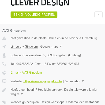
BEKIJK VOLLEDIG PROFIEL
AVG Gingelom
Niet gevestigd in de plaats Halma en in de provincie Luxemburg.
Limburg
»
Gingelom
|
Google maps
▼
Schepen Beckersstraat 5
,
3890
Gingelom
(
Limburg
)
Tel:
0472552322
, Fax:
-
, BTW-nr:
BE0661.623.637
E-mail › AVG Gingelom
Website:
https://www.avg-gingelom.be
|
Screenshot
▼
Heeft u een bedrijf? Hoe klein dan ook. De digitale wereld is niet
weg te
▼
Webdesign bedrijven, Design webshops, Onderhouden bestaande