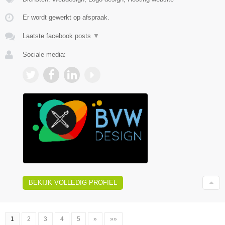
Er wordt gewerkt op afspraak.
Laatste facebook posts
▼
Sociale media:
BEKIJK VOLLEDIG PROFIEL
1
2
3
4
5
»
»»