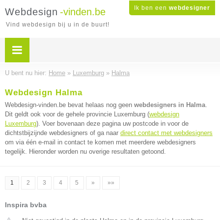
Ik ben een
webdesigner
Webdesign
-vinden.be
Vind webdesign bij u in de buurt!
U bent nu hier:
Home
»
Luxemburg
»
Halma
Webdesign Halma
Webdesign-vinden.be bevat helaas nog geen
webdesigners in Halma
.
Dit geldt ook voor de gehele provincie Luxemburg (
webdesign
Luxemburg
). Voer bovenaan deze pagina uw postcode in voor de
dichtstbijzijnde webdesigners of ga naar
direct contact met webdesigners
om via één e-mail in contact te komen met meerdere webdesigners
tegelijk. Hieronder worden nu overige resultaten getoond.
1
2
3
4
5
»
»»
Inspira bvba