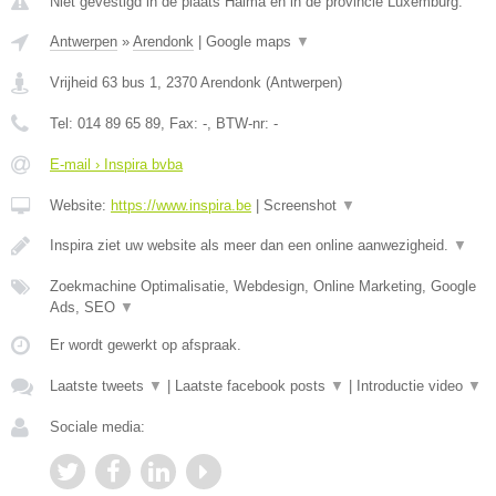
Niet gevestigd in de plaats Halma en in de provincie Luxemburg.
Antwerpen
»
Arendonk
|
Google maps
▼
Vrijheid 63 bus 1
,
2370
Arendonk
(
Antwerpen
)
Tel:
014 89 65 89
, Fax:
-
, BTW-nr:
-
E-mail › Inspira bvba
Website:
https://www.inspira.be
|
Screenshot
▼
Inspira ziet uw website als meer dan een online aanwezigheid.
▼
Zoekmachine Optimalisatie, Webdesign, Online Marketing, Google
Ads, SEO
▼
Er wordt gewerkt op afspraak.
Laatste tweets
▼
|
Laatste facebook posts
▼
|
Introductie video
▼
Sociale media: