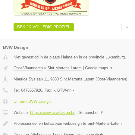
BEKIJK VOLLEDIG PROFIEL
BVW Design
Niet gevestigd in de plaats Halma en in de provincie Luxemburg.
Oost-Vlaanderen
»
Sint Martens Latem
|
Google maps
▼
Maurice Syslaan 11
,
9830
Sint Martens Latem
(
Oost-Vlaanderen
)
Tel:
0476557926
, Fax:
-
, BTW-nr:
-
E-mail › BVW Design
Website:
https://www.bvwdesign.be
|
Screenshot
▼
Professioneel én betaalbaar webdesign te Sint-Martens-Latem
Diensten: Webdesign, Logo design, Hosting website