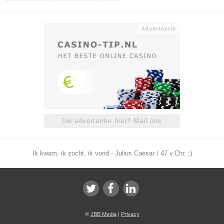
Uw advertentie hier? Mail ons
Ik kwam, ik zocht, ik vond - Julius Caesar / 47 v.Chr. ;)
©
JBB Media
|
Privacy