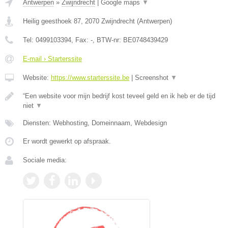
Antwerpen
»
Zwijndrecht
|
Google maps
▼
Heilig geesthoek 87
,
2070
Zwijndrecht
(
Antwerpen
)
Tel:
0499103394
, Fax:
-
, BTW-nr:
BE0748439429
E-mail › Starterssite
Website:
https://www.starterssite.be
|
Screenshot
▼
“Een website voor mijn bedrijf kost teveel geld en ik heb er de tijd
niet
▼
Diensten: Webhosting, Domeinnaam, Webdesign
Er wordt gewerkt op afspraak.
Sociale media: