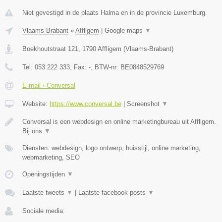
Niet gevestigd in de plaats Halma en in de provincie Luxemburg.
Vlaams-Brabant
»
Affligem
|
Google maps
▼
Boekhoutstraat 121
,
1790
Affligem
(
Vlaams-Brabant
)
Tel:
053 222 333
, Fax:
-
, BTW-nr:
BE0848529769
E-mail › Conversal
Website:
https://www.conversal.be
|
Screenshot
▼
Conversal is een webdesign en online marketingbureau uit Affligem.
Bij ons
▼
Diensten: webdesign, logo ontwerp, huisstijl, online marketing,
webmarketing, SEO
Openingstijden
▼
Laatste tweets
▼
|
Laatste facebook posts
▼
Sociale media: