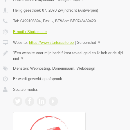
Heilig geesthoek 87
,
2070
Zwijndrecht
(
Antwerpen
)
Tel:
0499103394
, Fax:
-
, BTW-nr:
BE0748439429
E-mail › Starterssite
Website:
https://www.starterssite.be
|
Screenshot
▼
“Een website voor mijn bedrijf kost teveel geld en ik heb er de tijd
niet
▼
Diensten: Webhosting, Domeinnaam, Webdesign
Er wordt gewerkt op afspraak.
Sociale media: