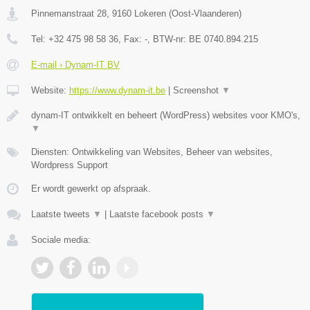
Pinnemanstraat 28
,
9160
Lokeren
(
Oost-Vlaanderen
)
Tel:
+32 475 98 58 36
, Fax:
-
, BTW-nr:
BE 0740.894.215
E-mail › Dynam-IT BV
Website:
https://www.dynam-it.be
|
Screenshot
▼
dynam-IT ontwikkelt en beheert (WordPress) websites voor KMO's,
▼
Diensten: Ontwikkeling van Websites, Beheer van websites,
Wordpress Support
Er wordt gewerkt op afspraak.
Laatste tweets
▼
|
Laatste facebook posts
▼
Sociale media: