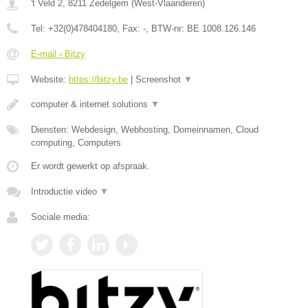
't Veld 2
,
8211
Zedelgem
(
West-Vlaanderen
)
Tel:
+32(0)478404180
, Fax:
-
, BTW-nr:
BE 1008.126.146
E-mail › Bitzy
Website:
https://bitzy.be
|
Screenshot
▼
computer & internet solutions
▼
Diensten: Webdesign, Webhosting, Domeinnamen, Cloud
computing, Computers
Er wordt gewerkt op afspraak.
Introductie video
▼
Sociale media: