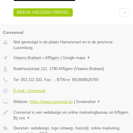
BEKIJK VOLLEDIG PROFIEL
Conversal
Niet gevestigd in de plaats Harnoncourt en in de provincie
Luxemburg.
Vlaams-Brabant
»
Affligem
|
Google maps
▼
Boekhoutstraat 121
,
1790
Affligem
(
Vlaams-Brabant
)
Tel:
053 222 333
, Fax:
-
, BTW-nr:
BE0848529769
E-mail › Conversal
Website:
https://www.conversal.be
|
Screenshot
▼
Conversal is een webdesign en online marketingbureau uit Affligem.
Bij ons
▼
Diensten: webdesign, logo ontwerp, huisstijl, online marketing,