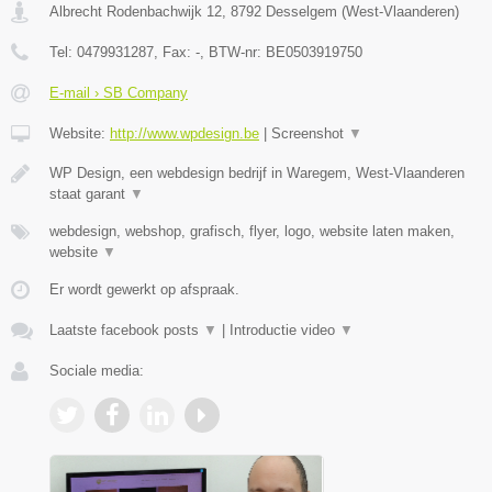
Albrecht Rodenbachwijk 12
,
8792
Desselgem
(
West-Vlaanderen
)
Tel:
0479931287
, Fax:
-
, BTW-nr:
BE0503919750
E-mail › SB Company
Website:
http://www.wpdesign.be
|
Screenshot
▼
WP Design, een webdesign bedrijf in Waregem, West-Vlaanderen
staat garant
▼
webdesign, webshop, grafisch, flyer, logo, website laten maken,
website
▼
Er wordt gewerkt op afspraak.
Laatste facebook posts
▼
|
Introductie video
▼
Sociale media: