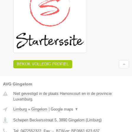
BEKIJK VOLLEDIG PROFIEL
AVG Gingelom
Niet gevestigd in de plaats Harnoncourt en in de provincie
Luxemburg.
Limburg
»
Gingelom
|
Google maps
▼
Schepen Beckersstraat 5
,
3890
Gingelom
(
Limburg
)
Tel:
0472552322
, Fax:
-
, BTW-nr:
BE0661.623.637