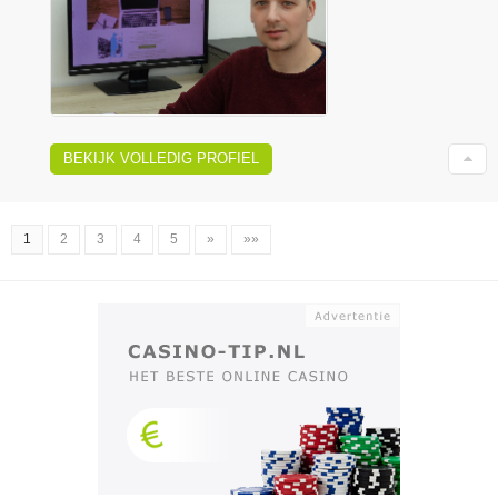
BEKIJK VOLLEDIG PROFIEL
1
2
3
4
5
»
»»