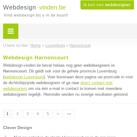
Ik ben een
webdesigner
Webdesign
-vinden.be
Vind webdesign bij u in de buurt!
U bent nu hier:
Home
»
Luxemburg
»
Harnoncourt
Webdesign Harnoncourt
Webdesign-vinden.be bevat helaas nog geen
webdesigners in
Harnoncourt
. Dit geldt ook voor de gehele provincie Luxemburg
(
webdesign Luxemburg
). Voer bovenaan deze pagina uw postcode in voor
de dichtstbijzijnde webdesigners of ga naar
direct contact met
webdesigners
om via één e-mail in contact te komen met meerdere
webdesigners tegelijk. Hieronder worden nu overige resultaten getoond.
1
2
3
4
5
»
»»
Clever Design