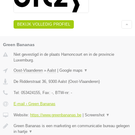
BEKIJK VOLLEDIG PROFIEL
Green Bananas
Niet gevestigd in de plaats Harnoncourt en in de provincie
Luxemburg.
Oost-Vlaanderen
»
Aalst
|
Google maps
▼
De Ridderstraat 36
,
9300
Aalst
(
Oost-Vlaanderen
)
Tel:
053424155
, Fax:
-
, BTW-nr:
-
E-mail › Green Bananas
Website:
https://www.greenbananas.be
|
Screenshot
▼
Green Bananas is een marketing en communicatie bureau gelegen
in hartje
▼