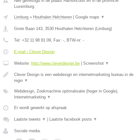
Niet gevestigd in de plaats Harnoncourt en in de provincie
Luxemburg.
Limburg
»
Houthalen Helchteren
|
Google maps
▼
Grote Baan 143
,
3530
Houthalen Helchteren
(
Limburg
)
Tel:
+32 11 98 81 09
, Fax:
-
, BTW-nr:
-
E-mail › Clever Design
Website:
http://www.cleverdesign.be
|
Screenshot
▼
Clever Design is een webdesign en internetmarketing bureau in de
regio
▼
Webdesign, Zoekmachine optimalisatie (hoger in Google),
Internetmarketing
▼
Er wordt gewerkt op afspraak.
Laatste tweets
▼
|
Laatste facebook posts
▼
Sociale media: