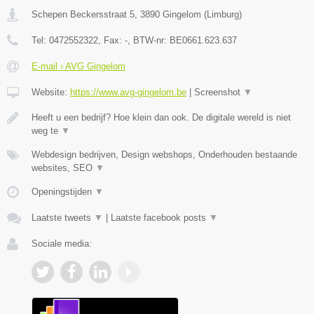
Schepen Beckersstraat 5
,
3890
Gingelom
(
Limburg
)
Tel:
0472552322
, Fax:
-
, BTW-nr:
BE0661.623.637
E-mail › AVG Gingelom
Website:
https://www.avg-gingelom.be
|
Screenshot
▼
Heeft u een bedrijf? Hoe klein dan ook. De digitale wereld is niet
weg te
▼
Webdesign bedrijven, Design webshops, Onderhouden bestaande
websites, SEO
▼
Openingstijden
▼
Laatste tweets
▼
|
Laatste facebook posts
▼
Sociale media: