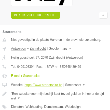
BEKIJK VOLLEDIG PROFIEL
Starterssite
Niet gevestigd in de plaats Harre en in de provincie Luxemburg.
Antwerpen
»
Zwijndrecht
|
Google maps
▼
Heilig geesthoek 87
,
2070
Zwijndrecht
(
Antwerpen
)
Tel:
0499103394
, Fax:
-
, BTW-nr:
BE0748439429
E-mail › Starterssite
Website:
https://www.starterssite.be
|
Screenshot
▼
“Een website voor mijn bedrijf kost teveel geld en ik heb er de tijd
niet
▼
Diensten: Webhosting, Domeinnaam, Webdesign