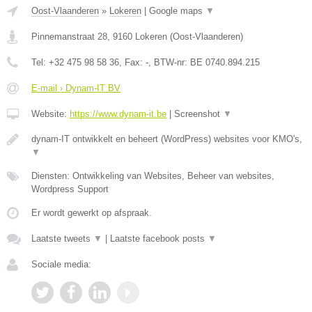
Oost-Vlaanderen
»
Lokeren
|
Google maps
▼
Pinnemanstraat 28
,
9160
Lokeren
(
Oost-Vlaanderen
)
Tel:
+32 475 98 58 36
, Fax:
-
, BTW-nr:
BE 0740.894.215
E-mail › Dynam-IT BV
Website:
https://www.dynam-it.be
|
Screenshot
▼
dynam-IT ontwikkelt en beheert (WordPress) websites voor KMO's,
▼
Diensten: Ontwikkeling van Websites, Beheer van websites,
Wordpress Support
Er wordt gewerkt op afspraak.
Laatste tweets
▼
|
Laatste facebook posts
▼
Sociale media: