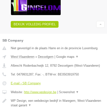
BEKIJK VOLLEDIG PROFIEL
SB Company
Niet gevestigd in de plaats Harre en in de provincie Luxemburg.
West-Vlaanderen
»
Desselgem
|
Google maps
▼
Albrecht Rodenbachwijk 12
,
8792
Desselgem
(
West-Vlaanderen
)
Tel:
0479931287
, Fax:
-
, BTW-nr:
BE0503919750
E-mail › SB Company
Website:
http://www.wpdesign.be
|
Screenshot
▼
WP Design, een webdesign bedrijf in Waregem, West-Vlaanderen
staat garant
▼