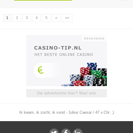
1
2
3
4
5
»
»»
Uw advertentie hier? Mail ons
Ik kwam, ik zocht, ik vond - Julius Caesar / 47 v.Chr. ;)