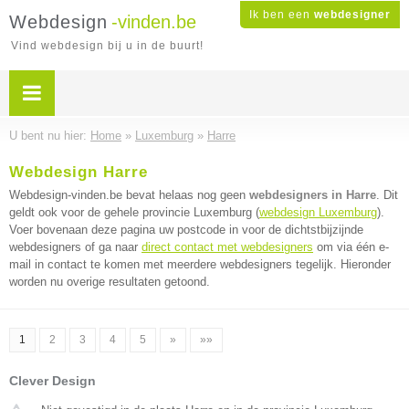
Ik ben een
webdesigner
Webdesign
-vinden.be
Vind webdesign bij u in de buurt!
U bent nu hier:
Home
»
Luxemburg
»
Harre
Webdesign Harre
Webdesign-vinden.be bevat helaas nog geen
webdesigners in Harre
. Dit
geldt ook voor de gehele provincie Luxemburg (
webdesign Luxemburg
).
Voer bovenaan deze pagina uw postcode in voor de dichtstbijzijnde
webdesigners of ga naar
direct contact met webdesigners
om via één e-
mail in contact te komen met meerdere webdesigners tegelijk. Hieronder
worden nu overige resultaten getoond.
1
2
3
4
5
»
»»
Clever Design