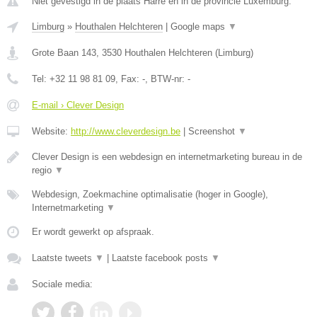
Niet gevestigd in de plaats Harre en in de provincie Luxemburg.
Limburg
»
Houthalen Helchteren
|
Google maps
▼
Grote Baan 143
,
3530
Houthalen Helchteren
(
Limburg
)
Tel:
+32 11 98 81 09
, Fax:
-
, BTW-nr:
-
E-mail › Clever Design
Website:
http://www.cleverdesign.be
|
Screenshot
▼
Clever Design is een webdesign en internetmarketing bureau in de
regio
▼
Webdesign, Zoekmachine optimalisatie (hoger in Google),
Internetmarketing
▼
Er wordt gewerkt op afspraak.
Laatste tweets
▼
|
Laatste facebook posts
▼
Sociale media: