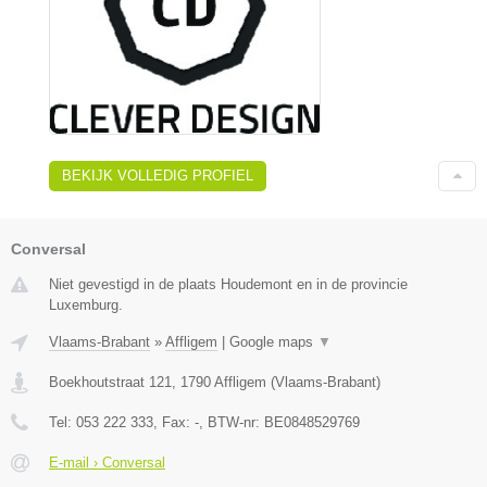
BEKIJK VOLLEDIG PROFIEL
Conversal
Niet gevestigd in de plaats Houdemont en in de provincie
Luxemburg.
Vlaams-Brabant
»
Affligem
|
Google maps
▼
Boekhoutstraat 121
,
1790
Affligem
(
Vlaams-Brabant
)
Tel:
053 222 333
, Fax:
-
, BTW-nr:
BE0848529769
E-mail › Conversal