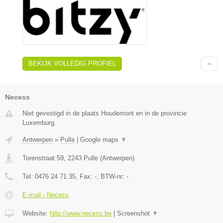
BEKIJK VOLLEDIG PROFIEL
Necess
Niet gevestigd in de plaats Houdemont en in de provincie
Luxemburg.
Antwerpen
»
Pulle
|
Google maps
▼
Torenstraat 59
,
2243
Pulle
(
Antwerpen
)
Tel:
0476 24 71 35
, Fax:
-
, BTW-nr:
-
E-mail › Necess
Website:
http://www.necess.be
|
Screenshot
▼