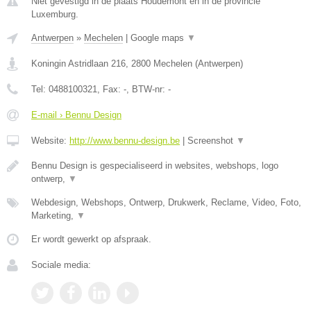
Niet gevestigd in de plaats Houdemont en in de provincie
Luxemburg.
Antwerpen
»
Mechelen
|
Google maps
▼
Koningin Astridlaan 216
,
2800
Mechelen
(
Antwerpen
)
Tel:
0488100321
, Fax:
-
, BTW-nr:
-
E-mail › Bennu Design
Website:
http://www.bennu-design.be
|
Screenshot
▼
Bennu Design is gespecialiseerd in websites, webshops, logo
ontwerp,
▼
Webdesign, Webshops, Ontwerp, Drukwerk, Reclame, Video, Foto,
Marketing,
▼
Er wordt gewerkt op afspraak.
Sociale media: