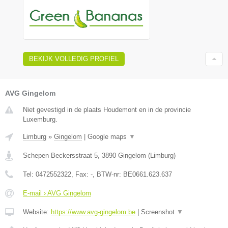
BEKIJK VOLLEDIG PROFIEL
AVG Gingelom
Niet gevestigd in de plaats Houdemont en in de provincie
Luxemburg.
Limburg
»
Gingelom
|
Google maps
▼
Schepen Beckersstraat 5
,
3890
Gingelom
(
Limburg
)
Tel:
0472552322
, Fax:
-
, BTW-nr:
BE0661.623.637
E-mail › AVG Gingelom
Website:
https://www.avg-gingelom.be
|
Screenshot
▼