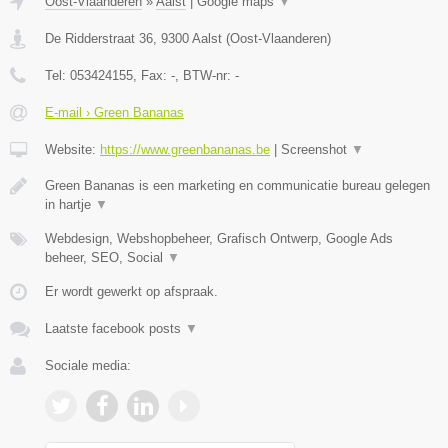
Oost-Vlaanderen
»
Aalst
|
Google maps
▼
De Ridderstraat 36
,
9300
Aalst
(
Oost-Vlaanderen
)
Tel:
053424155
, Fax:
-
, BTW-nr:
-
E-mail › Green Bananas
Website:
https://www.greenbananas.be
|
Screenshot
▼
Green Bananas is een marketing en communicatie bureau gelegen
in hartje
▼
Webdesign, Webshopbeheer, Grafisch Ontwerp, Google Ads
beheer, SEO, Social
▼
Er wordt gewerkt op afspraak.
Laatste facebook posts
▼
Sociale media: