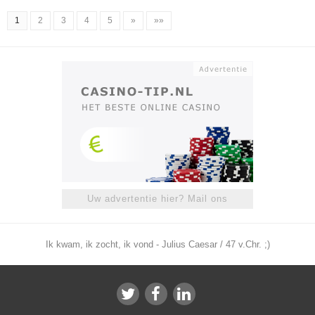
1
2
3
4
5
»
»»
Uw advertentie hier? Mail ons
Ik kwam, ik zocht, ik vond - Julius Caesar / 47 v.Chr. ;)