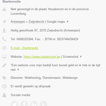
Starterssite
Niet gevestigd in de plaats Houdemont en in de provincie
Luxemburg.
Antwerpen
»
Zwijndrecht
|
Google maps
▼
Heilig geesthoek 87
,
2070
Zwijndrecht
(
Antwerpen
)
Tel:
0499103394
, Fax:
-
, BTW-nr:
BE0748439429
E-mail › Starterssite
Website:
https://www.starterssite.be
|
Screenshot
▼
“Een website voor mijn bedrijf kost teveel geld en ik heb er de tijd
niet
▼
Diensten: Webhosting, Domeinnaam, Webdesign
Er wordt gewerkt op afspraak.
Sociale media: