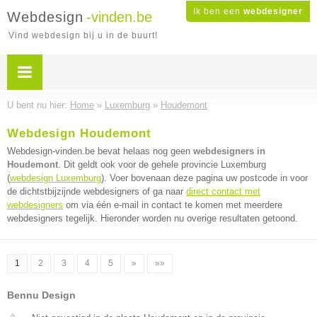
Ik ben een
webdesigner
Webdesign
-vinden.be
Vind webdesign bij u in de buurt!
U bent nu hier:
Home
»
Luxemburg
»
Houdemont
Webdesign Houdemont
Webdesign-vinden.be bevat helaas nog geen
webdesigners in
Houdemont
. Dit geldt ook voor de gehele provincie Luxemburg
(
webdesign Luxemburg
). Voer bovenaan deze pagina uw postcode in voor
de dichtstbijzijnde webdesigners of ga naar
direct contact met
webdesigners
om via één e-mail in contact te komen met meerdere
webdesigners tegelijk. Hieronder worden nu overige resultaten getoond.
1
2
3
4
5
»
»»
Bennu Design