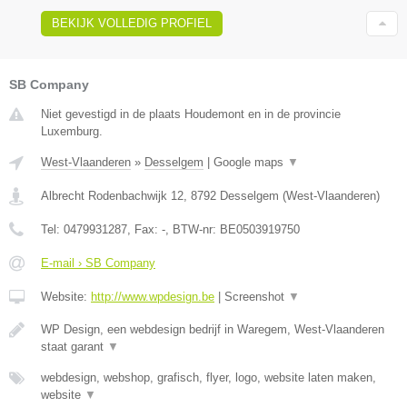
BEKIJK VOLLEDIG PROFIEL
SB Company
Niet gevestigd in de plaats Houdemont en in de provincie
Luxemburg.
West-Vlaanderen
»
Desselgem
|
Google maps
▼
Albrecht Rodenbachwijk 12
,
8792
Desselgem
(
West-Vlaanderen
)
Tel:
0479931287
, Fax:
-
, BTW-nr:
BE0503919750
E-mail › SB Company
Website:
http://www.wpdesign.be
|
Screenshot
▼
WP Design, een webdesign bedrijf in Waregem, West-Vlaanderen
staat garant
▼
webdesign, webshop, grafisch, flyer, logo, website laten maken,
website
▼