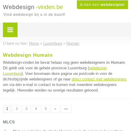
Ik ben een
webdesigner
Webdesign
-vinden.be
Vind webdesign bij u in de buurt!
U bent nu hier:
Home
»
Luxemburg
»
Humain
Webdesign Humain
Webdesign-vinden.be bevat helaas nog geen
webdesigners in Humain
.
Dit geldt ook voor de gehele provincie Luxemburg (
webdesign
Luxemburg
). Voer bovenaan deze pagina uw postcode in voor de
dichtstbijzijnde webdesigners of ga naar
direct contact met webdesigners
om via één e-mail in contact te komen met meerdere webdesigners
tegelijk. Hieronder worden nu overige resultaten getoond.
1
2
3
4
5
»
»»
MLCS