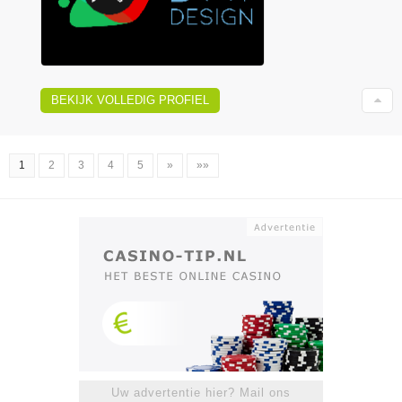
BEKIJK VOLLEDIG PROFIEL
1
2
3
4
5
»
»»
Uw advertentie hier? Mail ons