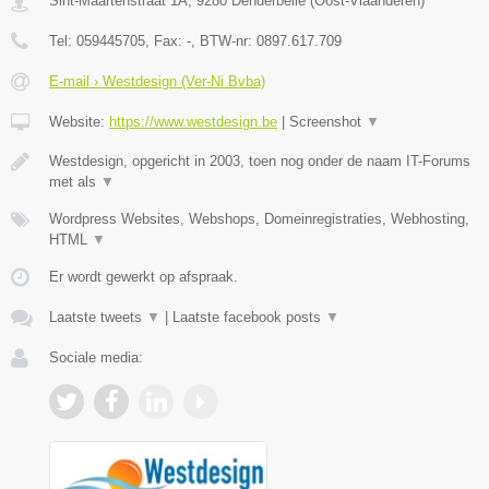
Sint-Maartenstraat 1A
,
9280
Denderbelle
(
Oost-Vlaanderen
)
Tel:
059445705
, Fax:
-
, BTW-nr:
0897.617.709
E-mail › Westdesign (Ver-Ni Bvba)
Website:
https://www.westdesign.be
|
Screenshot
▼
Westdesign, opgericht in 2003, toen nog onder de naam IT-Forums
met als
▼
Wordpress Websites, Webshops, Domeinregistraties, Webhosting,
HTML
▼
Er wordt gewerkt op afspraak.
Laatste tweets
▼
|
Laatste facebook posts
▼
Sociale media: