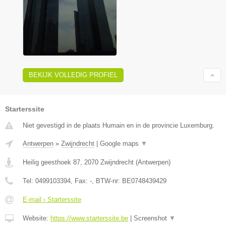
BEKIJK VOLLEDIG PROFIEL
Starterssite
Niet gevestigd in de plaats Humain en in de provincie Luxemburg.
Antwerpen
»
Zwijndrecht
|
Google maps
▼
Heilig geesthoek 87
,
2070
Zwijndrecht
(
Antwerpen
)
Tel:
0499103394
, Fax:
-
, BTW-nr:
BE0748439429
E-mail › Starterssite
Website:
https://www.starterssite.be
|
Screenshot
▼