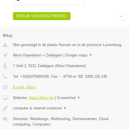
BEKIJK VOLLEDIG PROFIEL
Bitzy
Niet gevestigd in de plaats Humain en in de provincie Luxemburg.
West-Vlaanderen
»
Zedelgem
|
Google maps
▼
't Veld 2
,
8211
Zedelgem
(
West-Vlaanderen
)
Tel:
+32(0)478404180
, Fax:
-
, BTW-nr:
BE 1008.126.146
E-mail › Bitzy
Website:
https://bitzy.be
|
Screenshot
▼
computer & internet solutions
▼
Diensten: Webdesign, Webhosting, Domeinnamen, Cloud
computing, Computers