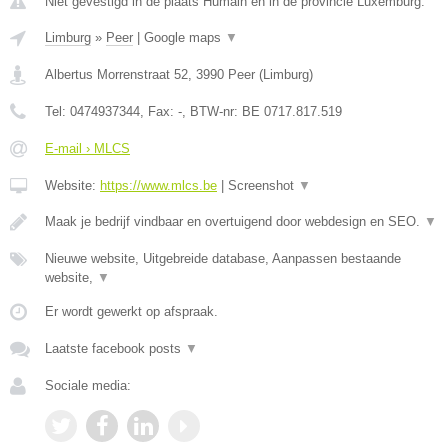
Niet gevestigd in de plaats Humain en in de provincie Luxemburg.
Limburg
»
Peer
|
Google maps
▼
Albertus Morrenstraat 52
,
3990
Peer
(
Limburg
)
Tel:
0474937344
, Fax:
-
, BTW-nr:
BE 0717.817.519
E-mail › MLCS
Website:
https://www.mlcs.be
|
Screenshot
▼
Maak je bedrijf vindbaar en overtuigend door webdesign en SEO.
▼
Nieuwe website, Uitgebreide database, Aanpassen bestaande
website,
▼
Er wordt gewerkt op afspraak.
Laatste facebook posts
▼
Sociale media: