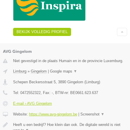
BEKIJK VOLLEDIG PROFIEL
AVG Gingelom
Niet gevestigd in de plaats Humain en in de provincie Luxemburg.
Limburg
»
Gingelom
|
Google maps
▼
Schepen Beckersstraat 5
,
3890
Gingelom
(
Limburg
)
Tel:
0472552322
, Fax:
-
, BTW-nr:
BE0661.623.637
E-mail › AVG Gingelom
Website:
https://www.avg-gingelom.be
|
Screenshot
▼
Heeft u een bedrijf? Hoe klein dan ook. De digitale wereld is niet