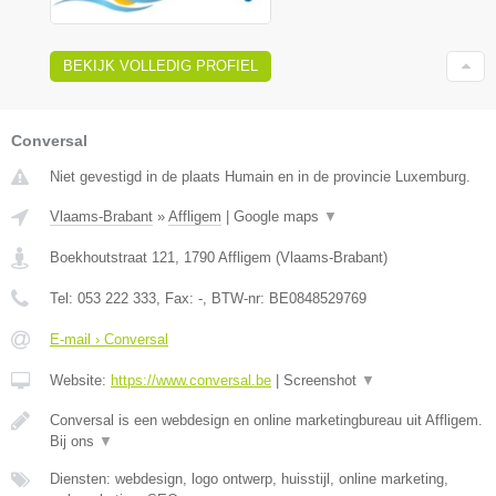
BEKIJK VOLLEDIG PROFIEL
Conversal
Niet gevestigd in de plaats Humain en in de provincie Luxemburg.
Vlaams-Brabant
»
Affligem
|
Google maps
▼
Boekhoutstraat 121
,
1790
Affligem
(
Vlaams-Brabant
)
Tel:
053 222 333
, Fax:
-
, BTW-nr:
BE0848529769
E-mail › Conversal
Website:
https://www.conversal.be
|
Screenshot
▼
Conversal is een webdesign en online marketingbureau uit Affligem.
Bij ons
▼
Diensten: webdesign, logo ontwerp, huisstijl, online marketing,