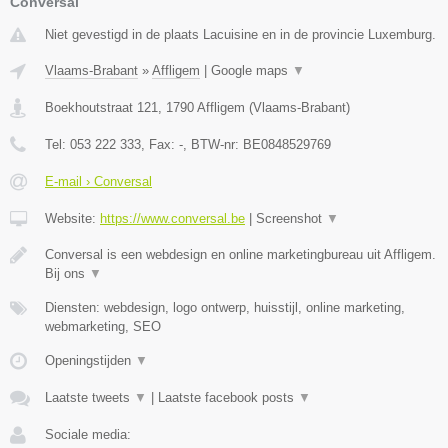
Conversal
Niet gevestigd in de plaats Lacuisine en in de provincie Luxemburg.
Vlaams-Brabant
»
Affligem
|
Google maps
▼
Boekhoutstraat 121
,
1790
Affligem
(
Vlaams-Brabant
)
Tel:
053 222 333
, Fax:
-
, BTW-nr:
BE0848529769
E-mail › Conversal
Website:
https://www.conversal.be
|
Screenshot
▼
Conversal is een webdesign en online marketingbureau uit Affligem.
Bij ons
▼
Diensten: webdesign, logo ontwerp, huisstijl, online marketing,
webmarketing, SEO
Openingstijden
▼
Laatste tweets
▼
|
Laatste facebook posts
▼
Sociale media: