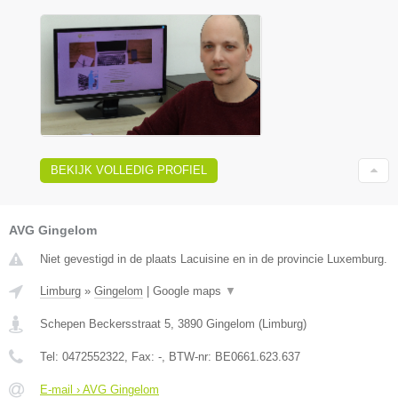
BEKIJK VOLLEDIG PROFIEL
AVG Gingelom
Niet gevestigd in de plaats Lacuisine en in de provincie Luxemburg.
Limburg
»
Gingelom
|
Google maps
▼
Schepen Beckersstraat 5
,
3890
Gingelom
(
Limburg
)
Tel:
0472552322
, Fax:
-
, BTW-nr:
BE0661.623.637
E-mail › AVG Gingelom