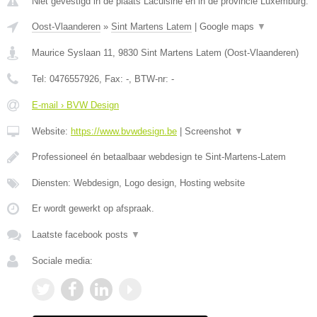
Niet gevestigd in de plaats Lacuisine en in de provincie Luxemburg.
Oost-Vlaanderen
»
Sint Martens Latem
|
Google maps
▼
Maurice Syslaan 11
,
9830
Sint Martens Latem
(
Oost-Vlaanderen
)
Tel:
0476557926
, Fax:
-
, BTW-nr:
-
E-mail › BVW Design
Website:
https://www.bvwdesign.be
|
Screenshot
▼
Professioneel én betaalbaar webdesign te Sint-Martens-Latem
Diensten: Webdesign, Logo design, Hosting website
Er wordt gewerkt op afspraak.
Laatste facebook posts
▼
Sociale media: