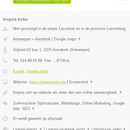
Inspira bvba
Niet gevestigd in de plaats Lacuisine en in de provincie Luxemburg.
Antwerpen
»
Arendonk
|
Google maps
▼
Vrijheid 63 bus 1
,
2370
Arendonk
(
Antwerpen
)
Tel:
014 89 65 89
, Fax:
-
, BTW-nr:
-
E-mail › Inspira bvba
Website:
https://www.inspira.be
|
Screenshot
▼
Inspira ziet uw website als meer dan een online aanwezigheid.
▼
Zoekmachine Optimalisatie, Webdesign, Online Marketing, Google
Ads, SEO
▼
Er wordt gewerkt op afspraak.
Laatste tweets
▼
|
Laatste facebook posts
▼
|
Introductie video
▼