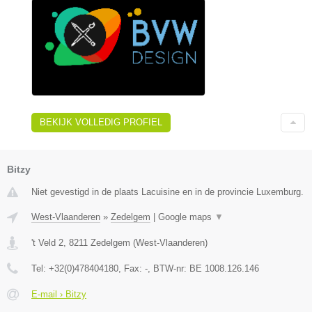
BEKIJK VOLLEDIG PROFIEL
Bitzy
Niet gevestigd in de plaats Lacuisine en in de provincie Luxemburg.
West-Vlaanderen
»
Zedelgem
|
Google maps
▼
't Veld 2
,
8211
Zedelgem
(
West-Vlaanderen
)
Tel:
+32(0)478404180
, Fax:
-
, BTW-nr:
BE 1008.126.146
E-mail › Bitzy