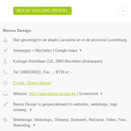
BEKIJK VOLLEDIG PROFIEL
Bennu Design
Niet gevestigd in de plaats Lacuisine en in de provincie Luxemburg.
Antwerpen
»
Mechelen
|
Google maps
▼
Koningin Astridlaan 216
,
2800
Mechelen
(
Antwerpen
)
Tel:
0488100321
, Fax:
-
, BTW-nr:
-
E-mail › Bennu Design
Website:
http://www.bennu-design.be
|
Screenshot
▼
Bennu Design is gespecialiseerd in websites, webshops, logo
ontwerp,
▼
Webdesign, Webshops, Ontwerp, Drukwerk, Reclame, Video, Foto,
Marketing,
▼