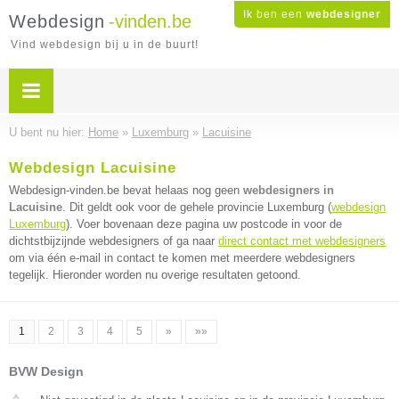
Ik ben een
webdesigner
Webdesign
-vinden.be
Vind webdesign bij u in de buurt!
U bent nu hier:
Home
»
Luxemburg
»
Lacuisine
Webdesign Lacuisine
Webdesign-vinden.be bevat helaas nog geen
webdesigners in
Lacuisine
. Dit geldt ook voor de gehele provincie Luxemburg (
webdesign
Luxemburg
). Voer bovenaan deze pagina uw postcode in voor de
dichtstbijzijnde webdesigners of ga naar
direct contact met webdesigners
om via één e-mail in contact te komen met meerdere webdesigners
tegelijk. Hieronder worden nu overige resultaten getoond.
1
2
3
4
5
»
»»
BVW Design