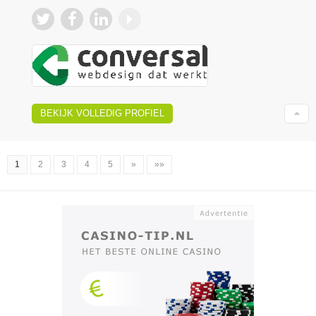
BEKIJK VOLLEDIG PROFIEL
1
2
3
4
5
»
»»