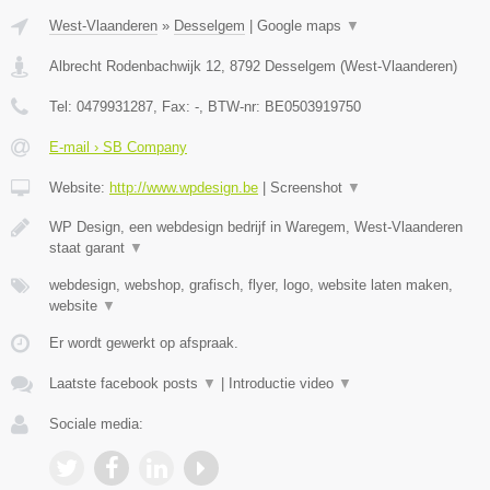
West-Vlaanderen
»
Desselgem
|
Google maps
▼
Albrecht Rodenbachwijk 12
,
8792
Desselgem
(
West-Vlaanderen
)
Tel:
0479931287
, Fax:
-
, BTW-nr:
BE0503919750
E-mail › SB Company
Website:
http://www.wpdesign.be
|
Screenshot
▼
WP Design, een webdesign bedrijf in Waregem, West-Vlaanderen
staat garant
▼
webdesign, webshop, grafisch, flyer, logo, website laten maken,
website
▼
Er wordt gewerkt op afspraak.
Laatste facebook posts
▼
|
Introductie video
▼
Sociale media: