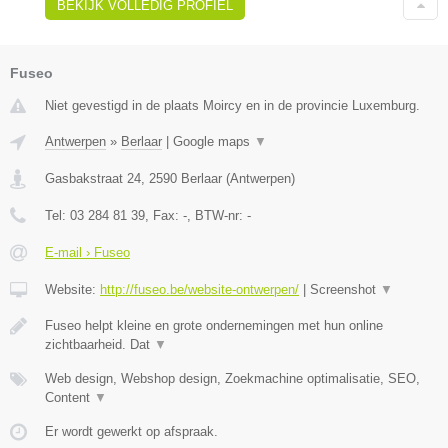
BEKIJK VOLLEDIG PROFIEL
Fuseo
Niet gevestigd in de plaats Moircy en in de provincie Luxemburg.
Antwerpen
»
Berlaar
|
Google maps
▼
Gasbakstraat 24
,
2590
Berlaar
(
Antwerpen
)
Tel:
03 284 81 39
, Fax:
-
, BTW-nr:
-
E-mail › Fuseo
Website:
http://fuseo.be/website-ontwerpen/
|
Screenshot
▼
Fuseo helpt kleine en grote ondernemingen met hun online
zichtbaarheid. Dat
▼
Web design, Webshop design, Zoekmachine optimalisatie, SEO,
Content
▼
Er wordt gewerkt op afspraak.