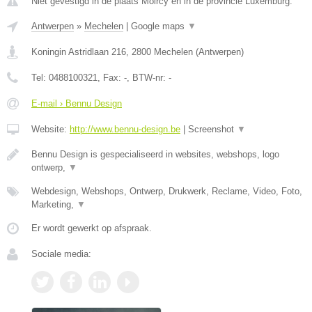
Niet gevestigd in de plaats Moircy en in de provincie Luxemburg.
Antwerpen
»
Mechelen
|
Google maps
▼
Koningin Astridlaan 216
,
2800
Mechelen
(
Antwerpen
)
Tel:
0488100321
, Fax:
-
, BTW-nr:
-
E-mail › Bennu Design
Website:
http://www.bennu-design.be
|
Screenshot
▼
Bennu Design is gespecialiseerd in websites, webshops, logo
ontwerp,
▼
Webdesign, Webshops, Ontwerp, Drukwerk, Reclame, Video, Foto,
Marketing,
▼
Er wordt gewerkt op afspraak.
Sociale media: