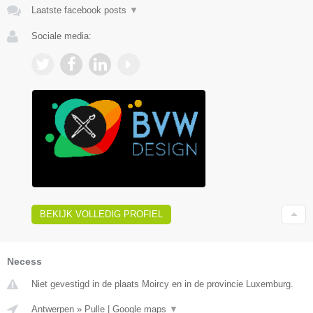
Laatste facebook posts
▼
Sociale media:
BEKIJK VOLLEDIG PROFIEL
Necess
Niet gevestigd in de plaats Moircy en in de provincie Luxemburg.
Antwerpen
»
Pulle
|
Google maps
▼