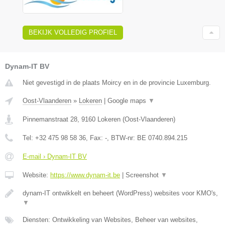
BEKIJK VOLLEDIG PROFIEL
Dynam-IT BV
Niet gevestigd in de plaats Moircy en in de provincie Luxemburg.
Oost-Vlaanderen
»
Lokeren
|
Google maps
▼
Pinnemanstraat 28
,
9160
Lokeren
(
Oost-Vlaanderen
)
Tel:
+32 475 98 58 36
, Fax:
-
, BTW-nr:
BE 0740.894.215
E-mail › Dynam-IT BV
Website:
https://www.dynam-it.be
|
Screenshot
▼
dynam-IT ontwikkelt en beheert (WordPress) websites voor KMO's,
▼
Diensten: Ontwikkeling van Websites, Beheer van websites,