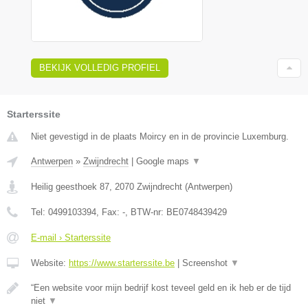
BEKIJK VOLLEDIG PROFIEL
Starterssite
Niet gevestigd in de plaats Moircy en in de provincie Luxemburg.
Antwerpen
»
Zwijndrecht
|
Google maps
▼
Heilig geesthoek 87
,
2070
Zwijndrecht
(
Antwerpen
)
Tel:
0499103394
, Fax:
-
, BTW-nr:
BE0748439429
E-mail › Starterssite
Website:
https://www.starterssite.be
|
Screenshot
▼
“Een website voor mijn bedrijf kost teveel geld en ik heb er de tijd
niet
▼