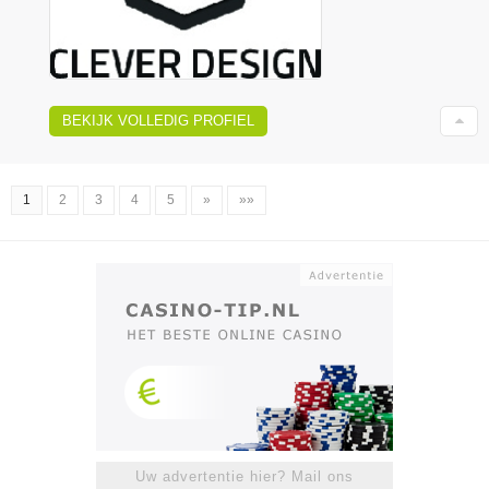
BEKIJK VOLLEDIG PROFIEL
1
2
3
4
5
»
»»
Uw advertentie hier? Mail ons