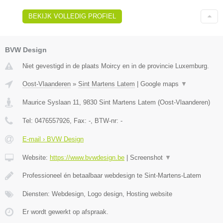
BEKIJK VOLLEDIG PROFIEL
BVW Design
Niet gevestigd in de plaats Moircy en in de provincie Luxemburg.
Oost-Vlaanderen
»
Sint Martens Latem
|
Google maps
▼
Maurice Syslaan 11
,
9830
Sint Martens Latem
(
Oost-Vlaanderen
)
Tel:
0476557926
, Fax:
-
, BTW-nr:
-
E-mail › BVW Design
Website:
https://www.bvwdesign.be
|
Screenshot
▼
Professioneel én betaalbaar webdesign te Sint-Martens-Latem
Diensten: Webdesign, Logo design, Hosting website
Er wordt gewerkt op afspraak.