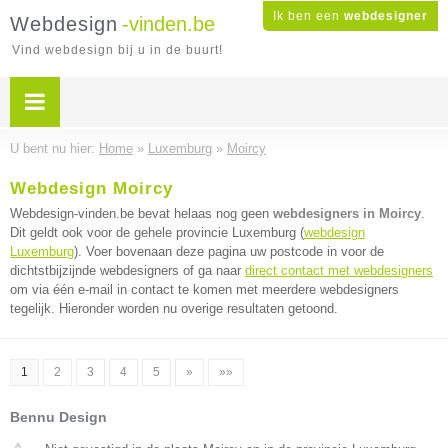
Ik ben een
webdesigner
Webdesign
-vinden.be
Vind webdesign bij u in de buurt!
U bent nu hier:
Home
»
Luxemburg
»
Moircy
Webdesign Moircy
Webdesign-vinden.be bevat helaas nog geen
webdesigners in Moircy
.
Dit geldt ook voor de gehele provincie Luxemburg (
webdesign
Luxemburg
). Voer bovenaan deze pagina uw postcode in voor de
dichtstbijzijnde webdesigners of ga naar
direct contact met webdesigners
om via één e-mail in contact te komen met meerdere webdesigners
tegelijk. Hieronder worden nu overige resultaten getoond.
1
2
3
4
5
»
»»
Bennu Design