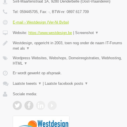
Sint-Maartenstraat 1A
,
9280
Denderbelle
(
Oost-Vlaanderen
)
Tel:
059445705
, Fax:
-
, BTW-nr:
0897.617.709
E-mail › Westdesign (Ver-Ni Bvba)
Website:
https://www.westdesign.be
|
Screenshot
▼
Westdesign, opgericht in 2003, toen nog onder de naam IT-Forums
met als
▼
Wordpress Websites, Webshops, Domeinregistraties, Webhosting,
HTML
▼
Er wordt gewerkt op afspraak.
Laatste tweets
▼
|
Laatste facebook posts
▼
Sociale media: