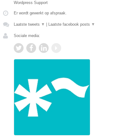
Wordpress Support
Er wordt gewerkt op afspraak.
Laatste tweets
▼
|
Laatste facebook posts
▼
Sociale media: