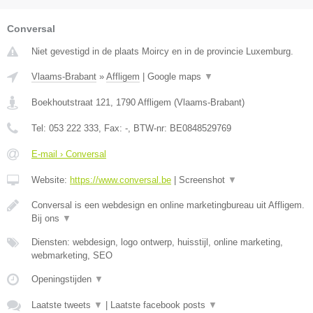
Conversal
Niet gevestigd in de plaats Moircy en in de provincie Luxemburg.
Vlaams-Brabant
»
Affligem
|
Google maps
▼
Boekhoutstraat 121
,
1790
Affligem
(
Vlaams-Brabant
)
Tel:
053 222 333
, Fax:
-
, BTW-nr:
BE0848529769
E-mail › Conversal
Website:
https://www.conversal.be
|
Screenshot
▼
Conversal is een webdesign en online marketingbureau uit Affligem.
Bij ons
▼
Diensten: webdesign, logo ontwerp, huisstijl, online marketing,
webmarketing, SEO
Openingstijden
▼
Laatste tweets
▼
|
Laatste facebook posts
▼