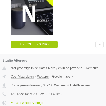
BEKIJK VOLLEDIG PROFIEL
Studio Alterego
Niet gevestigd in de plaats Moircy en in de provincie Luxemburg.
Oost-Vlaanderen
»
Wetteren
|
Google maps
▼
Oordegemsesteenweg, 3
,
9230
Wetteren
(
Oost-Vlaanderen
)
Tel:
+32498499630
, Fax:
-
, BTW-nr:
-
E-mail › Studio Alterego