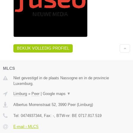
BEKIJK VOLLEDIG PROFIEL
MLCS
Niet gevestigd in de plaats Nassogne en in de provincie
Luxemburg.
Limburg
»
Peer
|
Google maps
▼
Albertus Morrenstraat 52
,
3990
Peer
(
Limburg
)
Tel:
0474937344
, Fax:
-
, BTW-nr:
BE 0717.817.519
E-mail › MLCS