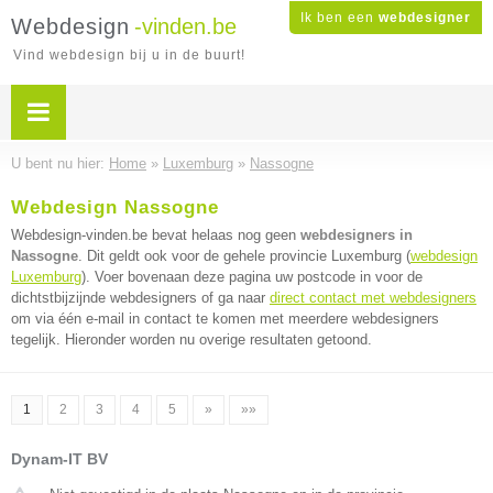
Ik ben een
webdesigner
Webdesign
-vinden.be
Vind webdesign bij u in de buurt!
U bent nu hier:
Home
»
Luxemburg
»
Nassogne
Webdesign Nassogne
Webdesign-vinden.be bevat helaas nog geen
webdesigners in
Nassogne
. Dit geldt ook voor de gehele provincie Luxemburg (
webdesign
Luxemburg
). Voer bovenaan deze pagina uw postcode in voor de
dichtstbijzijnde webdesigners of ga naar
direct contact met webdesigners
om via één e-mail in contact te komen met meerdere webdesigners
tegelijk. Hieronder worden nu overige resultaten getoond.
1
2
3
4
5
»
»»
Dynam-IT BV