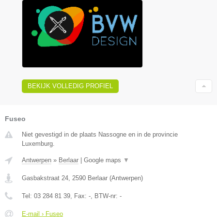
BEKIJK VOLLEDIG PROFIEL
Fuseo
Niet gevestigd in de plaats Nassogne en in de provincie
Luxemburg.
Antwerpen
»
Berlaar
|
Google maps
▼
Gasbakstraat 24
,
2590
Berlaar
(
Antwerpen
)
Tel:
03 284 81 39
, Fax:
-
, BTW-nr:
-
E-mail › Fuseo