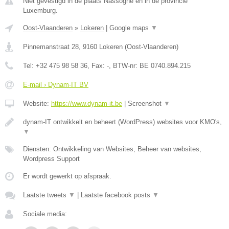
Niet gevestigd in de plaats Nassogne en in de provincie
Luxemburg.
Oost-Vlaanderen
»
Lokeren
|
Google maps
▼
Pinnemanstraat 28
,
9160
Lokeren
(
Oost-Vlaanderen
)
Tel:
+32 475 98 58 36
, Fax:
-
, BTW-nr:
BE 0740.894.215
E-mail › Dynam-IT BV
Website:
https://www.dynam-it.be
|
Screenshot
▼
dynam-IT ontwikkelt en beheert (WordPress) websites voor KMO's,
▼
Diensten: Ontwikkeling van Websites, Beheer van websites,
Wordpress Support
Er wordt gewerkt op afspraak.
Laatste tweets
▼
|
Laatste facebook posts
▼
Sociale media: