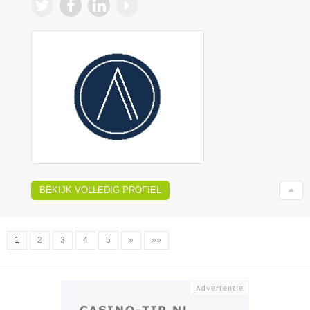
BEKIJK VOLLEDIG PROFIEL
1
2
3
4
5
»
»»