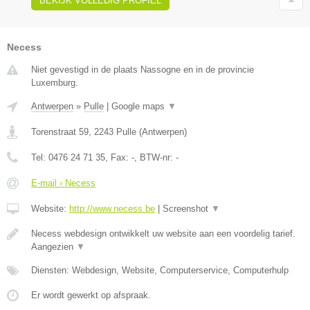
BEKIJK VOLLEDIG PROFIEL
Necess
Niet gevestigd in de plaats Nassogne en in de provincie
Luxemburg.
Antwerpen
»
Pulle
|
Google maps
▼
Torenstraat 59
,
2243
Pulle
(
Antwerpen
)
Tel:
0476 24 71 35
, Fax:
-
, BTW-nr:
-
E-mail › Necess
Website:
http://www.necess.be
|
Screenshot
▼
Necess webdesign ontwikkelt uw website aan een voordelig tarief.
Aangezien
▼
Diensten: Webdesign, Website, Computerservice, Computerhulp
Er wordt gewerkt op afspraak.