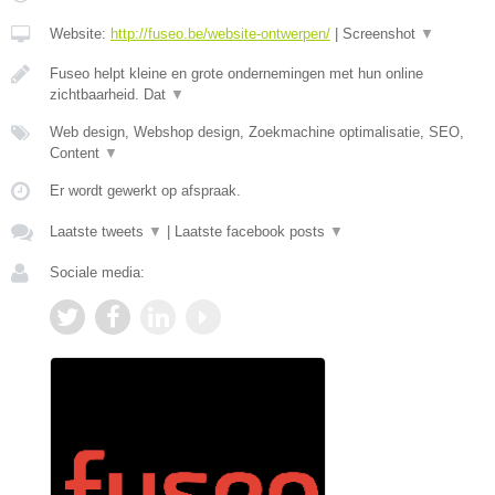
Website:
http://fuseo.be/website-ontwerpen/
|
Screenshot
▼
Fuseo helpt kleine en grote ondernemingen met hun online
zichtbaarheid. Dat
▼
Web design, Webshop design, Zoekmachine optimalisatie, SEO,
Content
▼
Er wordt gewerkt op afspraak.
Laatste tweets
▼
|
Laatste facebook posts
▼
Sociale media: