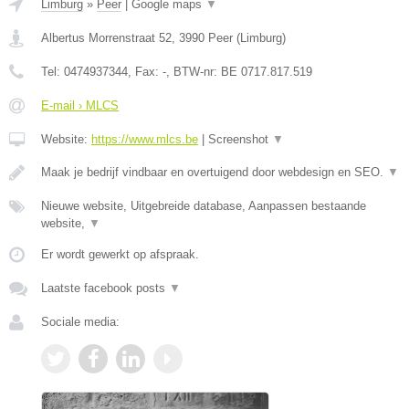
Limburg
»
Peer
|
Google maps
▼
Albertus Morrenstraat 52
,
3990
Peer
(
Limburg
)
Tel:
0474937344
, Fax:
-
, BTW-nr:
BE 0717.817.519
E-mail › MLCS
Website:
https://www.mlcs.be
|
Screenshot
▼
Maak je bedrijf vindbaar en overtuigend door webdesign en SEO.
▼
Nieuwe website, Uitgebreide database, Aanpassen bestaande
website,
▼
Er wordt gewerkt op afspraak.
Laatste facebook posts
▼
Sociale media: