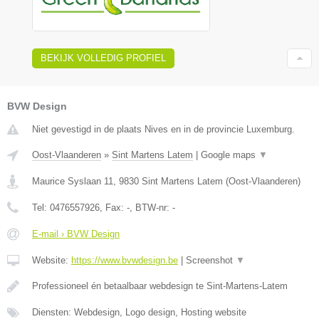
BEKIJK VOLLEDIG PROFIEL
BVW Design
Niet gevestigd in de plaats Nives en in de provincie Luxemburg.
Oost-Vlaanderen
»
Sint Martens Latem
|
Google maps
▼
Maurice Syslaan 11
,
9830
Sint Martens Latem
(
Oost-Vlaanderen
)
Tel:
0476557926
, Fax:
-
, BTW-nr:
-
E-mail › BVW Design
Website:
https://www.bvwdesign.be
|
Screenshot
▼
Professioneel én betaalbaar webdesign te Sint-Martens-Latem
Diensten: Webdesign, Logo design, Hosting website