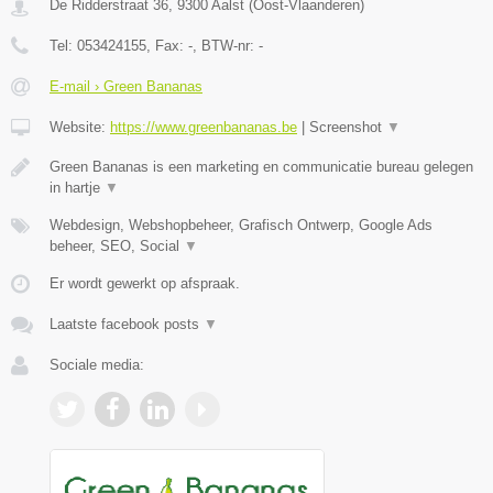
De Ridderstraat 36
,
9300
Aalst
(
Oost-Vlaanderen
)
Tel:
053424155
, Fax:
-
, BTW-nr:
-
E-mail › Green Bananas
Website:
https://www.greenbananas.be
|
Screenshot
▼
Green Bananas is een marketing en communicatie bureau gelegen
in hartje
▼
Webdesign, Webshopbeheer, Grafisch Ontwerp, Google Ads
beheer, SEO, Social
▼
Er wordt gewerkt op afspraak.
Laatste facebook posts
▼
Sociale media: