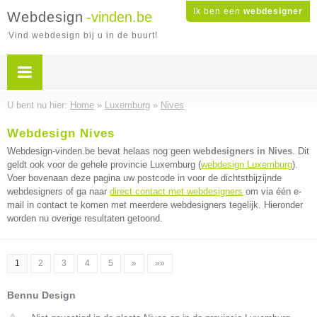
Ik ben een
webdesigner
Webdesign
-vinden.be
Vind webdesign bij u in de buurt!
U bent nu hier:
Home
»
Luxemburg
»
Nives
Webdesign Nives
Webdesign-vinden.be bevat helaas nog geen
webdesigners in Nives
. Dit
geldt ook voor de gehele provincie Luxemburg (
webdesign Luxemburg
).
Voer bovenaan deze pagina uw postcode in voor de dichtstbijzijnde
webdesigners of ga naar
direct contact met webdesigners
om via één e-
mail in contact te komen met meerdere webdesigners tegelijk. Hieronder
worden nu overige resultaten getoond.
1
2
3
4
5
»
»»
Bennu Design