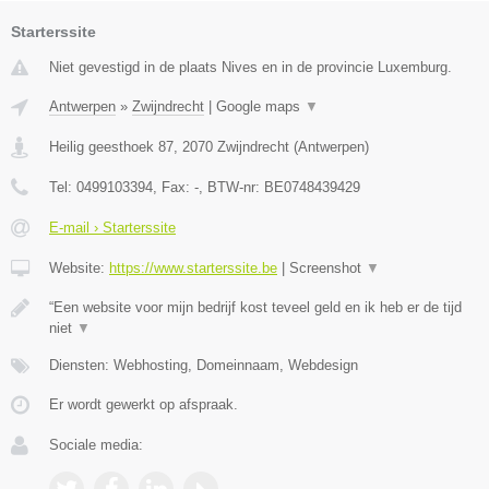
Starterssite
Niet gevestigd in de plaats Nives en in de provincie Luxemburg.
Antwerpen
»
Zwijndrecht
|
Google maps
▼
Heilig geesthoek 87
,
2070
Zwijndrecht
(
Antwerpen
)
Tel:
0499103394
, Fax:
-
, BTW-nr:
BE0748439429
E-mail › Starterssite
Website:
https://www.starterssite.be
|
Screenshot
▼
“Een website voor mijn bedrijf kost teveel geld en ik heb er de tijd
niet
▼
Diensten: Webhosting, Domeinnaam, Webdesign
Er wordt gewerkt op afspraak.
Sociale media: