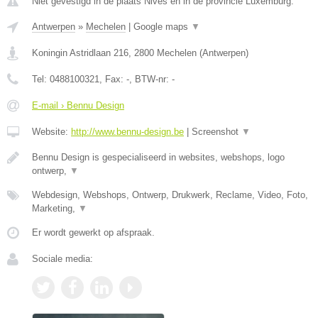
Niet gevestigd in de plaats Nives en in de provincie Luxemburg.
Antwerpen
»
Mechelen
|
Google maps
▼
Koningin Astridlaan 216
,
2800
Mechelen
(
Antwerpen
)
Tel:
0488100321
, Fax:
-
, BTW-nr:
-
E-mail › Bennu Design
Website:
http://www.bennu-design.be
|
Screenshot
▼
Bennu Design is gespecialiseerd in websites, webshops, logo
ontwerp,
▼
Webdesign, Webshops, Ontwerp, Drukwerk, Reclame, Video, Foto,
Marketing,
▼
Er wordt gewerkt op afspraak.
Sociale media: