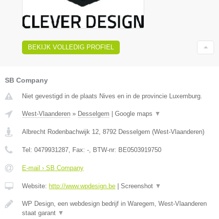
BEKIJK VOLLEDIG PROFIEL
SB Company
Niet gevestigd in de plaats Nives en in de provincie Luxemburg.
West-Vlaanderen
»
Desselgem
|
Google maps
▼
Albrecht Rodenbachwijk 12
,
8792
Desselgem
(
West-Vlaanderen
)
Tel:
0479931287
, Fax:
-
, BTW-nr:
BE0503919750
E-mail › SB Company
Website:
http://www.wpdesign.be
|
Screenshot
▼
WP Design, een webdesign bedrijf in Waregem, West-Vlaanderen
staat garant
▼