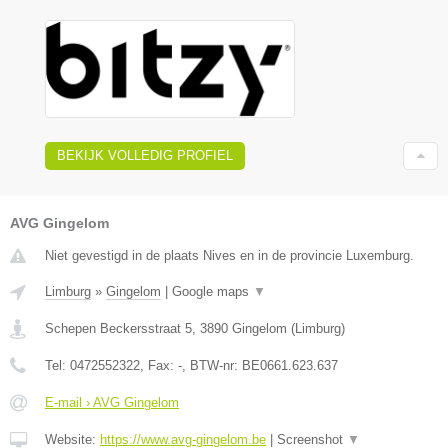
BEKIJK VOLLEDIG PROFIEL
AVG Gingelom
Niet gevestigd in de plaats Nives en in de provincie Luxemburg.
Limburg
»
Gingelom
|
Google maps
▼
Schepen Beckersstraat 5
,
3890
Gingelom
(
Limburg
)
Tel:
0472552322
, Fax:
-
, BTW-nr:
BE0661.623.637
E-mail › AVG Gingelom
Website:
https://www.avg-gingelom.be
|
Screenshot
▼