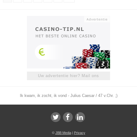
Uw advertentie hier? Mail ons
Ik kwam, ik zocht, ik vond - Julius Caesar / 47 v.Chr. ;)
©
JBB Media
|
Privacy