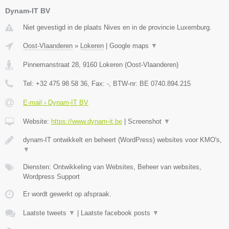
Dynam-IT BV
Niet gevestigd in de plaats Nives en in de provincie Luxemburg.
Oost-Vlaanderen
»
Lokeren
|
Google maps
▼
Pinnemanstraat 28
,
9160
Lokeren
(
Oost-Vlaanderen
)
Tel:
+32 475 98 58 36
, Fax:
-
, BTW-nr:
BE 0740.894.215
E-mail › Dynam-IT BV
Website:
https://www.dynam-it.be
|
Screenshot
▼
dynam-IT ontwikkelt en beheert (WordPress) websites voor KMO's,
▼
Diensten: Ontwikkeling van Websites, Beheer van websites,
Wordpress Support
Er wordt gewerkt op afspraak.
Laatste tweets
▼
|
Laatste facebook posts
▼