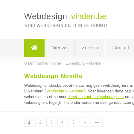
Webdesign
-vinden.be
VIND WEBDESIGN BIJ U IN DE BUURT!
Nieuws
Zoeken
Contact
U bent nu hier:
Home
»
Luxemburg
»
Noville
Webdesign Noville
Webdesign-vinden.be bevat helaas nog geen
webdesigners in 
Luxemburg (
webdesign Luxemburg
). Voer bovenaan deze pagina
webdesigners of ga naar
direct contact met webdesigners
om vi
webdesigners tegelijk. Hieronder worden nu overige resultaten 
1
2
3
4
5
»
»»