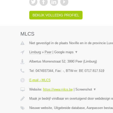
BEKIJK VOLLEDIG PROFIEL
MLCS
Niet gevestigd in de plaats Noville en in de provincie Lu
Limburg
»
Peer
|
Google maps
▼
Albertus Morrenstraat 52
,
3990
Peer
(
Limburg
)
Tel:
0474937344
, Fax:
-
, BTW-nr:
BE 0717.817.519
E-mail › MLCS
Website:
https://www.mlcs.be
|
Screenshot
▼
Maak je bedrijf vindbaar en overtuigend door webdesign
Nieuwe website, Uitgebreide database, Aanpassen besta