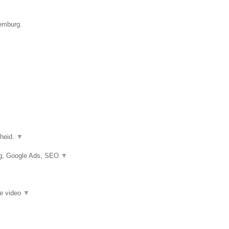
xemburg.
gheid.
▼
ng, Google Ads, SEO
▼
ie video
▼