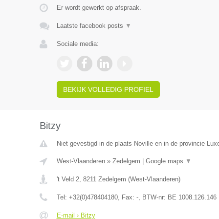
Er wordt gewerkt op afspraak.
Laatste facebook posts
▼
Sociale media:
BEKIJK VOLLEDIG PROFIEL
Bitzy
Niet gevestigd in de plaats Noville en in de provincie Lu
West-Vlaanderen
»
Zedelgem
|
Google maps
▼
't Veld 2
,
8211
Zedelgem
(
West-Vlaanderen
)
Tel:
+32(0)478404180
, Fax:
-
, BTW-nr:
BE 1008.126.146
E-mail › Bitzy