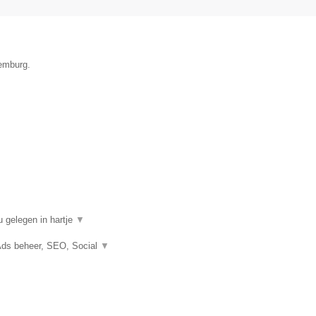
xemburg.
 gelegen in hartje
▼
Ads beheer, SEO, Social
▼