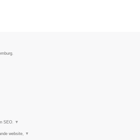
xemburg.
 en SEO.
▼
ande website,
▼