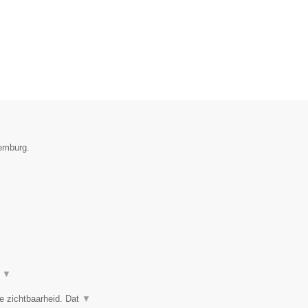
xemburg.
t
▼
e zichtbaarheid. Dat
▼