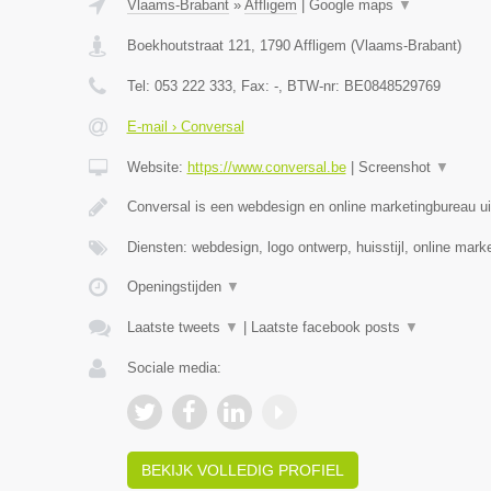
Vlaams-Brabant
»
Affligem
|
Google maps
▼
Boekhoutstraat 121
,
1790
Affligem
(
Vlaams-Brabant
)
Tel:
053 222 333
, Fax:
-
, BTW-nr:
BE0848529769
E-mail › Conversal
Website:
https://www.conversal.be
|
Screenshot
▼
Conversal is een webdesign en online marketingbureau uit
Diensten: webdesign, logo ontwerp, huisstijl, online mar
Openingstijden
▼
Laatste tweets
▼
|
Laatste facebook posts
▼
Sociale media:
BEKIJK VOLLEDIG PROFIEL