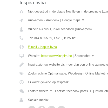
Inspira bvba
Niet gevestigd in de plaats Noville en in de provincie Lu
Antwerpen
»
Arendonk
|
Google maps
▼
Vrijheid 63 bus 1
,
2370
Arendonk
(
Antwerpen
)
Tel:
014 89 65 89
, Fax:
-
, BTW-nr:
-
E-mail › Inspira bvba
Website:
https://www.inspira.be
|
Screenshot
▼
Inspira ziet uw website als meer dan een online aanwezi
Zoekmachine Optimalisatie, Webdesign, Online Marketi
Er wordt gewerkt op afspraak.
Laatste tweets
▼
|
Laatste facebook posts
▼
|
Introduct
Sociale media: