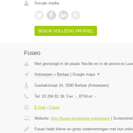
Sociale media:
BEKIJK VOLLEDIG PROFIEL
Fuseo
Niet gevestigd in de plaats Noville en in de provincie Lu
Antwerpen
»
Berlaar
|
Google maps
▼
Gasbakstraat 24
,
2590
Berlaar
(
Antwerpen
)
Tel:
03 284 81 39
, Fax:
-
, BTW-nr:
-
E-mail › Fuseo
Website:
http://fuseo.be/website-ontwerpen/
|
Screensho
Fuseo helpt kleine en grote ondernemingen met hun onlin