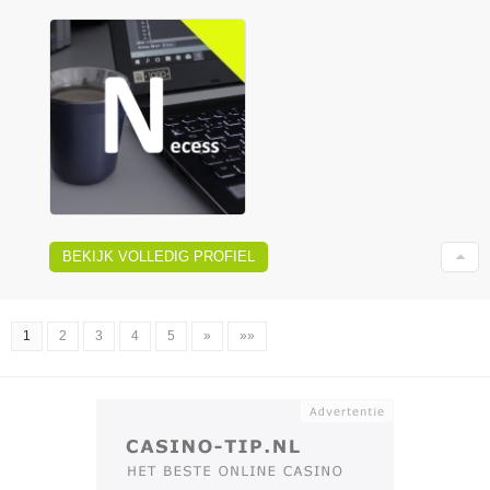
BEKIJK VOLLEDIG PROFIEL
1
2
3
4
5
»
»»