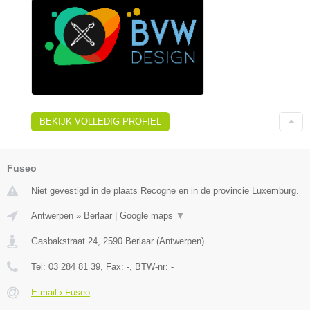
BEKIJK VOLLEDIG PROFIEL
Fuseo
Niet gevestigd in de plaats Recogne en in de provincie Luxemburg.
Antwerpen
»
Berlaar
|
Google maps
▼
Gasbakstraat 24
,
2590
Berlaar
(
Antwerpen
)
Tel:
03 284 81 39
, Fax:
-
, BTW-nr:
-
E-mail › Fuseo