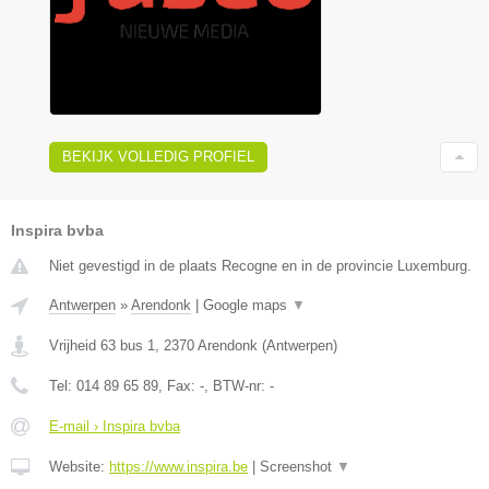
BEKIJK VOLLEDIG PROFIEL
Inspira bvba
Niet gevestigd in de plaats Recogne en in de provincie Luxemburg.
Antwerpen
»
Arendonk
|
Google maps
▼
Vrijheid 63 bus 1
,
2370
Arendonk
(
Antwerpen
)
Tel:
014 89 65 89
, Fax:
-
, BTW-nr:
-
E-mail › Inspira bvba
Website:
https://www.inspira.be
|
Screenshot
▼