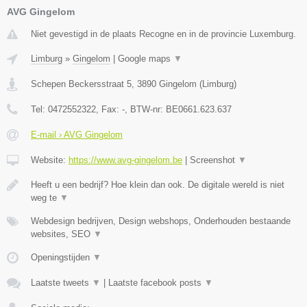
AVG Gingelom
Niet gevestigd in de plaats Recogne en in de provincie Luxemburg.
Limburg
»
Gingelom
|
Google maps
▼
Schepen Beckersstraat 5
,
3890
Gingelom
(
Limburg
)
Tel:
0472552322
, Fax:
-
, BTW-nr:
BE0661.623.637
E-mail › AVG Gingelom
Website:
https://www.avg-gingelom.be
|
Screenshot
▼
Heeft u een bedrijf? Hoe klein dan ook. De digitale wereld is niet
weg te
▼
Webdesign bedrijven, Design webshops, Onderhouden bestaande
websites, SEO
▼
Openingstijden
▼
Laatste tweets
▼
|
Laatste facebook posts
▼