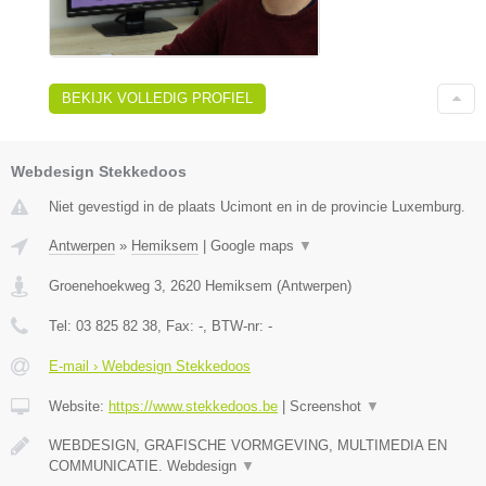
BEKIJK VOLLEDIG PROFIEL
Webdesign Stekkedoos
Niet gevestigd in de plaats Ucimont en in de provincie Luxemburg.
Antwerpen
»
Hemiksem
|
Google maps
▼
Groenehoekweg 3
,
2620
Hemiksem
(
Antwerpen
)
Tel:
03 825 82 38
, Fax:
-
, BTW-nr:
-
E-mail › Webdesign Stekkedoos
Website:
https://www.stekkedoos.be
|
Screenshot
▼
WEBDESIGN, GRAFISCHE VORMGEVING, MULTIMEDIA EN
COMMUNICATIE. Webdesign
▼