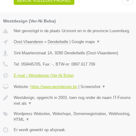
BEKIJK VOLLEDIG PROFIEL
Westdesign (Ver-Ni Bvba)
Niet gevestigd in de plaats Ucimont en in de provincie Luxemburg.
Oost-Vlaanderen
»
Denderbelle
|
Google maps
▼
Sint-Maartenstraat 1A
,
9280
Denderbelle
(
Oost-Vlaanderen
)
Tel:
059445705
, Fax:
-
, BTW-nr:
0897.617.709
E-mail › Westdesign (Ver-Ni Bvba)
Website:
https://www.westdesign.be
|
Screenshot
▼
Westdesign, opgericht in 2003, toen nog onder de naam IT-Forums
met als
▼
Wordpress Websites, Webshops, Domeinregistraties, Webhosting,
HTML
▼
Er wordt gewerkt op afspraak.