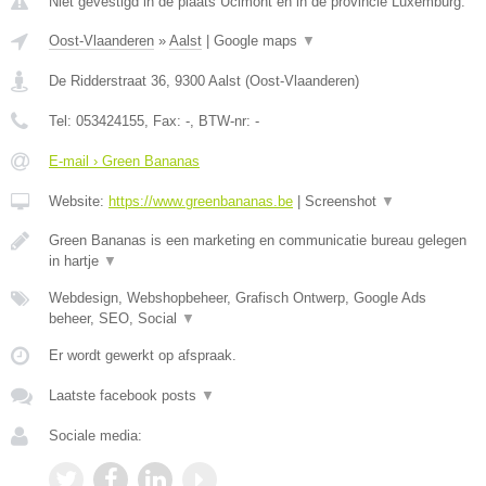
Niet gevestigd in de plaats Ucimont en in de provincie Luxemburg.
Oost-Vlaanderen
»
Aalst
|
Google maps
▼
De Ridderstraat 36
,
9300
Aalst
(
Oost-Vlaanderen
)
Tel:
053424155
, Fax:
-
, BTW-nr:
-
E-mail › Green Bananas
Website:
https://www.greenbananas.be
|
Screenshot
▼
Green Bananas is een marketing en communicatie bureau gelegen
in hartje
▼
Webdesign, Webshopbeheer, Grafisch Ontwerp, Google Ads
beheer, SEO, Social
▼
Er wordt gewerkt op afspraak.
Laatste facebook posts
▼
Sociale media: