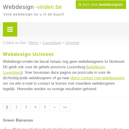
Ik ben een
webdesigner
Webdesign
-vinden.be
Vind webdesign bij u in de buurt!
U bent nu hier:
Home
»
Luxemburg
»
Ucimont
Webdesign Ucimont
Webdesign-vinden.be bevat helaas nog geen
webdesigners in Ucimont
.
Dit geldt ook voor de gehele provincie Luxemburg (
webdesign
Luxemburg
). Voer bovenaan deze pagina uw postcode in voor de
dichtstbijzijnde webdesigners of ga naar
direct contact met webdesigners
om via één e-mail in contact te komen met meerdere webdesigners
tegelijk. Hieronder worden nu overige resultaten getoond.
1
2
3
4
5
»
»»
Green Bananas