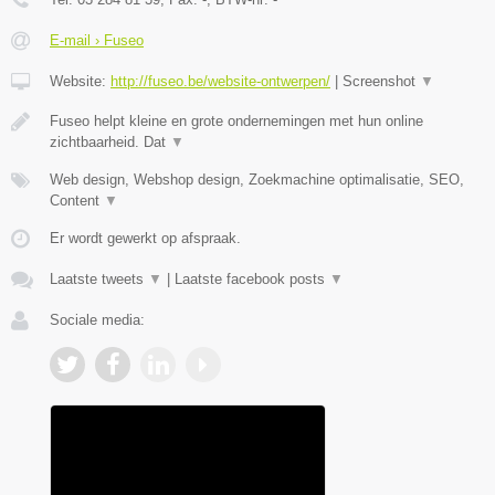
E-mail › Fuseo
Website:
http://fuseo.be/website-ontwerpen/
|
Screenshot
▼
Fuseo helpt kleine en grote ondernemingen met hun online
zichtbaarheid. Dat
▼
Web design, Webshop design, Zoekmachine optimalisatie, SEO,
Content
▼
Er wordt gewerkt op afspraak.
Laatste tweets
▼
|
Laatste facebook posts
▼
Sociale media: