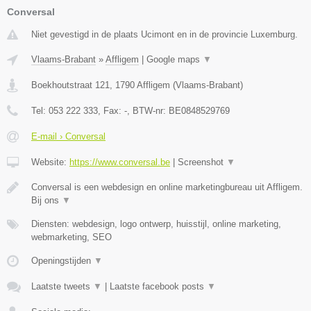
Conversal
Niet gevestigd in de plaats Ucimont en in de provincie Luxemburg.
Vlaams-Brabant
»
Affligem
|
Google maps
▼
Boekhoutstraat 121
,
1790
Affligem
(
Vlaams-Brabant
)
Tel:
053 222 333
, Fax:
-
, BTW-nr:
BE0848529769
E-mail › Conversal
Website:
https://www.conversal.be
|
Screenshot
▼
Conversal is een webdesign en online marketingbureau uit Affligem.
Bij ons
▼
Diensten: webdesign, logo ontwerp, huisstijl, online marketing,
webmarketing, SEO
Openingstijden
▼
Laatste tweets
▼
|
Laatste facebook posts
▼