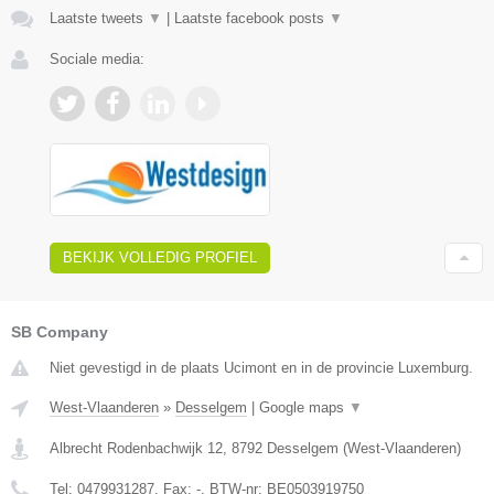
Laatste tweets
▼
|
Laatste facebook posts
▼
Sociale media:
BEKIJK VOLLEDIG PROFIEL
SB Company
Niet gevestigd in de plaats Ucimont en in de provincie Luxemburg.
West-Vlaanderen
»
Desselgem
|
Google maps
▼
Albrecht Rodenbachwijk 12
,
8792
Desselgem
(
West-Vlaanderen
)
Tel:
0479931287
, Fax:
-
, BTW-nr:
BE0503919750