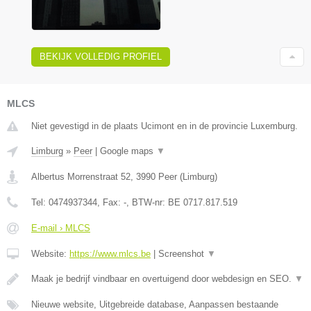
BEKIJK VOLLEDIG PROFIEL
MLCS
Niet gevestigd in de plaats Ucimont en in de provincie Luxemburg.
Limburg
»
Peer
|
Google maps
▼
Albertus Morrenstraat 52
,
3990
Peer
(
Limburg
)
Tel:
0474937344
, Fax:
-
, BTW-nr:
BE 0717.817.519
E-mail › MLCS
Website:
https://www.mlcs.be
|
Screenshot
▼
Maak je bedrijf vindbaar en overtuigend door webdesign en SEO.
▼
Nieuwe website, Uitgebreide database, Aanpassen bestaande