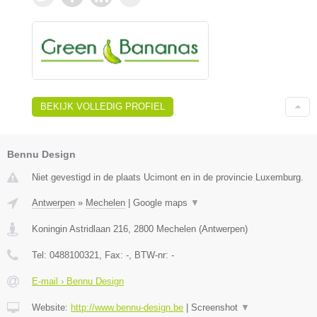
BEKIJK VOLLEDIG PROFIEL
Bennu Design
Niet gevestigd in de plaats Ucimont en in de provincie Luxemburg.
Antwerpen
»
Mechelen
|
Google maps
▼
Koningin Astridlaan 216
,
2800
Mechelen
(
Antwerpen
)
Tel:
0488100321
, Fax:
-
, BTW-nr:
-
E-mail › Bennu Design
Website:
http://www.bennu-design.be
|
Screenshot
▼