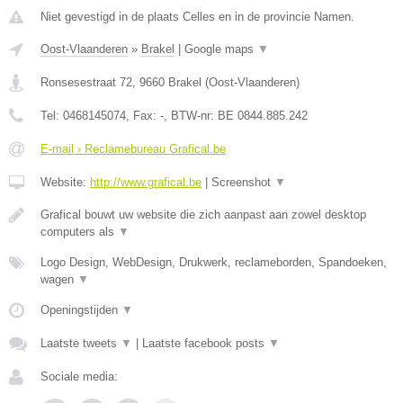
Niet gevestigd in de plaats Celles en in de provincie Namen.
Oost-Vlaanderen
»
Brakel
|
Google maps
▼
Ronsesestraat 72
,
9660
Brakel
(
Oost-Vlaanderen
)
Tel:
0468145074
, Fax:
-
, BTW-nr:
BE 0844.885.242
E-mail › Reclamebureau Grafical.be
Website:
http://www.grafical.be
|
Screenshot
▼
Grafical bouwt uw website die zich aanpast aan zowel desktop
computers als
▼
Logo Design, WebDesign, Drukwerk, reclameborden, Spandoeken,
wagen
▼
Openingstijden
▼
Laatste tweets
▼
|
Laatste facebook posts
▼
Sociale media: