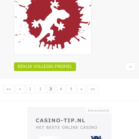
BEKIJK VOLLEDIG PROFIEL
««
«
1
2
3
4
5
»
»»