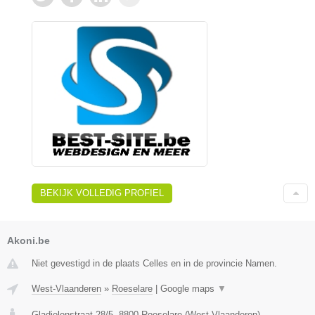
BEKIJK VOLLEDIG PROFIEL
Akoni.be
Niet gevestigd in de plaats Celles en in de provincie Namen.
West-Vlaanderen
»
Roeselare
|
Google maps
▼
Gladiolenstraat 28/5
,
8800
Roeselare
(
West-Vlaanderen
)