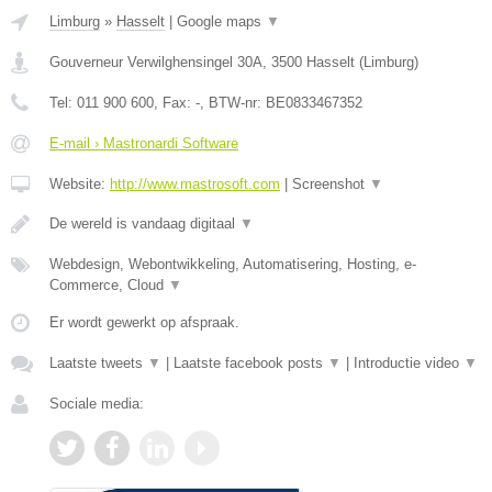
Limburg
»
Hasselt
|
Google maps
▼
Gouverneur Verwilghensingel 30A
,
3500
Hasselt
(
Limburg
)
Tel:
011 900 600
, Fax:
-
, BTW-nr:
BE0833467352
E-mail › Mastronardi Software
Website:
http://www.mastrosoft.com
|
Screenshot
▼
De wereld is vandaag digitaal
▼
Webdesign, Webontwikkeling, Automatisering, Hosting, e-
Commerce, Cloud
▼
Er wordt gewerkt op afspraak.
Laatste tweets
▼
|
Laatste facebook posts
▼
|
Introductie video
▼
Sociale media: