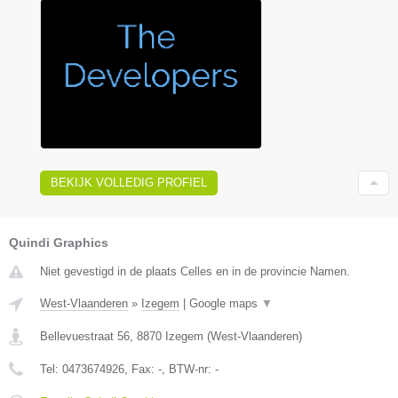
BEKIJK VOLLEDIG PROFIEL
Quindi Graphics
Niet gevestigd in de plaats Celles en in de provincie Namen.
West-Vlaanderen
»
Izegem
|
Google maps
▼
Bellevuestraat 56
,
8870
Izegem
(
West-Vlaanderen
)
Tel:
0473674926
, Fax:
-
, BTW-nr:
-