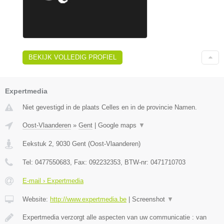
BEKIJK VOLLEDIG PROFIEL
Expertmedia
Niet gevestigd in de plaats Celles en in de provincie Namen.
Oost-Vlaanderen
»
Gent
|
Google maps
▼
Eekstuk 2
,
9030
Gent
(
Oost-Vlaanderen
)
Tel:
0477550683
, Fax:
092232353
, BTW-nr:
0471710703
E-mail › Expertmedia
Website:
http://www.expertmedia.be
|
Screenshot
▼
Expertmedia verzorgt alle aspecten van uw communicatie : van