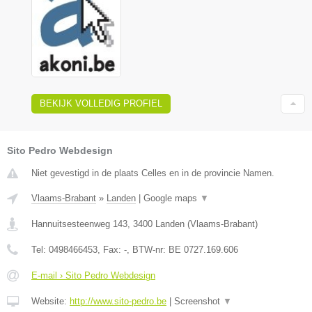
BEKIJK VOLLEDIG PROFIEL
Sito Pedro Webdesign
Niet gevestigd in de plaats Celles en in de provincie Namen.
Vlaams-Brabant
»
Landen
|
Google maps
▼
Hannuitsesteenweg 143
,
3400
Landen
(
Vlaams-Brabant
)
Tel:
0498466453
, Fax:
-
, BTW-nr:
BE 0727.169.606
E-mail › Sito Pedro Webdesign
Website:
http://www.sito-pedro.be
|
Screenshot
▼