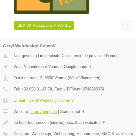
BEKIJK VOLLEDIG PROFIEL
Geryl Webdesign CommV
Niet gevestigd in de plaats Celles en in de provincie Namen.
West-Vlaanderen
»
Veurne
|
Google maps
▼
Tuiniersstraat, 2
,
8630
Veurne
(
West-Vlaanderen
)
Tel:
+32 058 31 47 58
, Fax:
-
, BTW-nr:
0740898074
E-mail › Geryl Webdesign CommV
Website:
https://geryl.be
|
Screenshot
▼
Je bent toe aan een (nieuwe) betaalbare website?
▼
Diensten: Webdesign, Webhosting, E-commerce, KMO & winkeliers