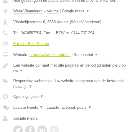
Niet gevestigd in de plaats Celles en in de provincie Namen.
West-Vlaanderen
»
Veurne
|
Google maps
▼
Vlasbekjesstraat 6
,
8630
Veurne
(
West-Vlaanderen
)
Tel:
0474557794
, Fax:
-
, BTW-nr:
0744.737.294
E-mail › Best-Site.be
Website:
https://www.best-site.be
|
Screenshot
▼
Een website op maat met alle pagina's en benodigdheden die u op
uw
▼
Responsive webdesign, Uw website aangepast aan de bestaande
huisstijl,
▼
Openingstijden
▼
Laatste tweets
▼
|
Laatste facebook posts
▼
Sociale media: