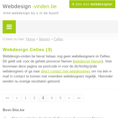
Ik ben een
webdesigner
Webdesign
-vinden.be
Vind webdesign bij u in de buurt!
U bent nu hier:
Home
»
Namen
»
Celles
Webdesign Celles (3)
Webdesign-vinden.be bevat helaas nog geen
webdesigners in Celles
.
Dit geldt ook voor de gehele provincie Namen (
webdesign Namen
). Voer
bovenaan deze pagina uw postcode in voor de dichtstbijzijnde
webdesigners of ga naar
direct contact met webdesigners
om via één e-
mail in contact te komen met meerdere webdesigners tegelijk. Hieronder
worden nu overige resultaten getoond.
««
«
1
2
3
4
5
»
»»
Best-Site.be