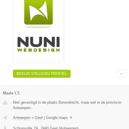
BEKIJK VOLLEDIG PROFIEL
Made I.T.
Niet gevestigd in de plaats Berendrecht, maar wel in de provincie
Antwerpen.
Antwerpen
»
Geel
|
Google maps
▼
Schransdijk 7A
,
2440
Geel
(
Antwerpen
)