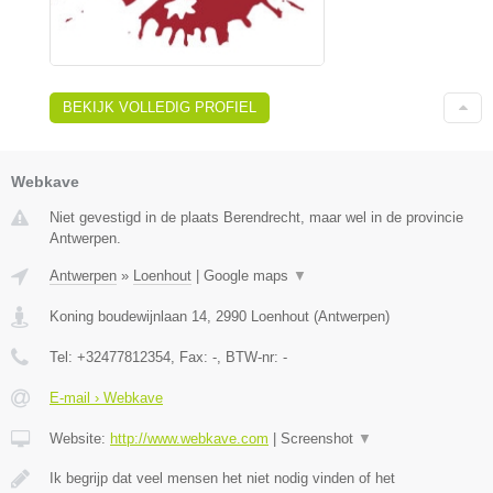
BEKIJK VOLLEDIG PROFIEL
Webkave
Niet gevestigd in de plaats Berendrecht, maar wel in de provincie
Antwerpen.
Antwerpen
»
Loenhout
|
Google maps
▼
Koning boudewijnlaan 14
,
2990
Loenhout
(
Antwerpen
)
Tel:
+32477812354
, Fax:
-
, BTW-nr:
-
E-mail › Webkave
Website:
http://www.webkave.com
|
Screenshot
▼
Ik begrijp dat veel mensen het niet nodig vinden of het