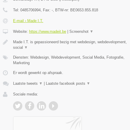
Tel:
0485706994
, Fax:
-
, BTW-nr:
BE0653.855.818
E-mail › Made I.T.
Website:
https://www.madeit.be
|
Screenshot
▼
Made I.T. is gepassioneerd bezig met webdesign, webdevelopment,
social
▼
Diensten: Webdesign, Webdevelopment, Social Media, Fotografie,
Marketing
Er wordt gewerkt op afspraak.
Laatste tweets
▼
|
Laatste facebook posts
▼
Sociale media: