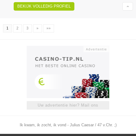
BEKIJK VOLLEDIG PROFIEL
1
2
3
»
»»
Uw advertentie hier? Mail ons
Ik kwam, ik zocht, ik vond - Julius Caesar / 47 v.Chr. ;)