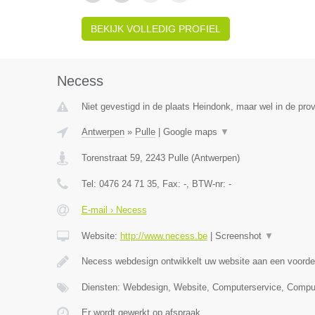
BEKIJK VOLLEDIG PROFIEL
Necess
Niet gevestigd in de plaats Heindonk, maar wel in de pro
Antwerpen
»
Pulle
|
Google maps
▼
Torenstraat 59
,
2243
Pulle
(
Antwerpen
)
Tel:
0476 24 71 35
, Fax:
-
, BTW-nr:
-
E-mail › Necess
Website:
http://www.necess.be
|
Screenshot
▼
Necess webdesign ontwikkelt uw website aan een voordel
Diensten: Webdesign, Website, Computerservice, Compu
Er wordt gewerkt op afspraak.