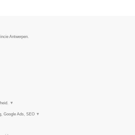
vincie Antwerpen.
gheid.
▼
ng, Google Ads, SEO
▼