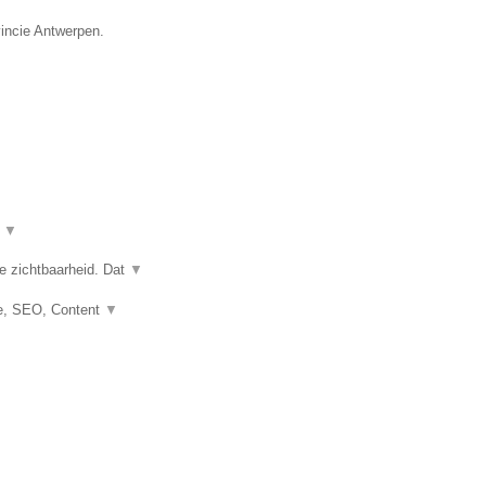
vincie Antwerpen.
t
▼
e zichtbaarheid. Dat
▼
e, SEO, Content
▼