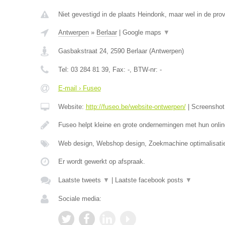
Niet gevestigd in de plaats Heindonk, maar wel in de pro
Antwerpen
»
Berlaar
|
Google maps
▼
Gasbakstraat 24
,
2590
Berlaar
(
Antwerpen
)
Tel:
03 284 81 39
, Fax:
-
, BTW-nr:
-
E-mail › Fuseo
Website:
http://fuseo.be/website-ontwerpen/
|
Screensho
Fuseo helpt kleine en grote ondernemingen met hun onlin
Web design, Webshop design, Zoekmachine optimalisati
Er wordt gewerkt op afspraak.
Laatste tweets
▼
|
Laatste facebook posts
▼
Sociale media: