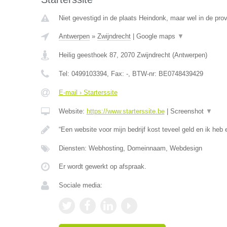
Niet gevestigd in de plaats Heindonk, maar wel in de pro
Antwerpen
»
Zwijndrecht
|
Google maps
▼
Heilig geesthoek 87
,
2070
Zwijndrecht
(
Antwerpen
)
Tel:
0499103394
, Fax:
-
, BTW-nr:
BE0748439429
E-mail › Starterssite
Website:
https://www.starterssite.be
|
Screenshot
▼
“Een website voor mijn bedrijf kost teveel geld en ik heb e
Diensten: Webhosting, Domeinnaam, Webdesign
Er wordt gewerkt op afspraak.
Sociale media: