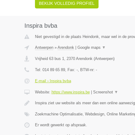
BEKIJK VOLLEDIG PROFIEL
Inspira bvba
Niet gevestigd in de plaats Heindonk, maar wel in de pro
Antwerpen
»
Arendonk
|
Google maps
▼
Vrijheid 63 bus 1
,
2370
Arendonk
(
Antwerpen
)
Tel:
014 89 65 89
, Fax:
-
, BTW-nr:
-
E-mail › Inspira bvba
Website:
https://www.inspira.be
|
Screenshot
▼
Inspira ziet uw website als meer dan een online aanwezi
Zoekmachine Optimalisatie, Webdesign, Online Marketi
Er wordt gewerkt op afspraak.