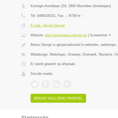
Koningin Astridlaan 216
,
2800
Mechelen
(
Antwerpen
)
Tel:
0488100321
, Fax:
-
, BTW-nr:
-
E-mail › Bennu Design
Website:
http://www.bennu-design.be
|
Screenshot
▼
Bennu Design is gespecialiseerd in websites, webshops,
Webdesign, Webshops, Ontwerp, Drukwerk, Reclame, Vid
Er wordt gewerkt op afspraak.
Sociale media:
BEKIJK VOLLEDIG PROFIEL
Starterssite