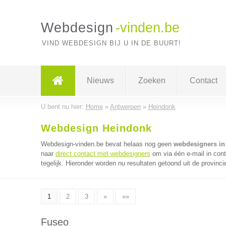
Webdesign
-vinden.be
VIND WEBDESIGN BIJ U IN DE BUURT!
Nieuws
Zoeken
Contact
U bent nu hier:
Home
»
Antwerpen
»
Heindonk
Webdesign Heindonk
Webdesign-vinden.be bevat helaas nog geen
webdesigners in
naar
direct contact met webdesigners
om via één e-mail in con
tegelijk. Hieronder worden nu resultaten getoond uit de provinc
1
2
3
»
»»
Fuseo