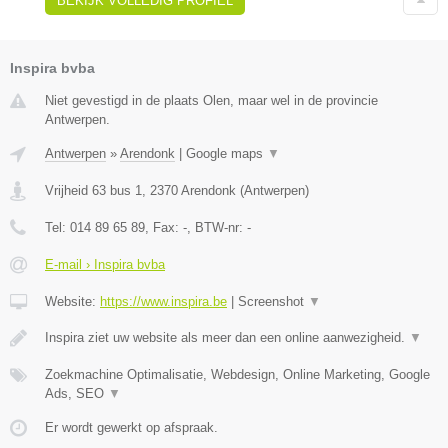
BEKIJK VOLLEDIG PROFIEL
Inspira bvba
Niet gevestigd in de plaats Olen, maar wel in de provincie
Antwerpen.
Antwerpen
»
Arendonk
|
Google maps
▼
Vrijheid 63 bus 1
,
2370
Arendonk
(
Antwerpen
)
Tel:
014 89 65 89
, Fax:
-
, BTW-nr:
-
E-mail › Inspira bvba
Website:
https://www.inspira.be
|
Screenshot
▼
Inspira ziet uw website als meer dan een online aanwezigheid.
▼
Zoekmachine Optimalisatie, Webdesign, Online Marketing, Google
Ads, SEO
▼
Er wordt gewerkt op afspraak.