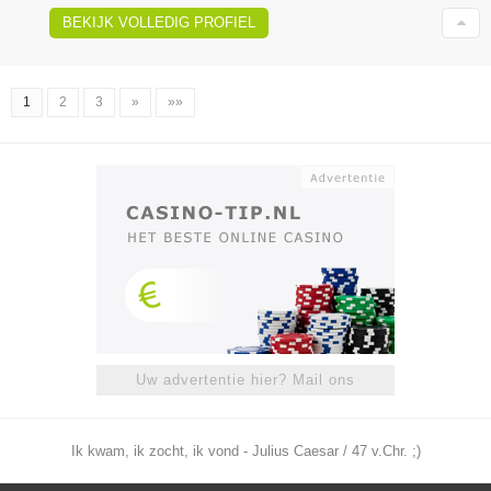
BEKIJK VOLLEDIG PROFIEL
1
2
3
»
»»
Uw advertentie hier? Mail ons
Ik kwam, ik zocht, ik vond - Julius Caesar / 47 v.Chr. ;)