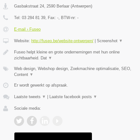
Gasbakstraat 24
,
2590
Berlaar
(
Antwerpen
)
Tel:
03 284 81 39
, Fax:
-
, BTW-nr:
-
E-mail › Fuseo
Website:
http://fuseo.be/website-ontwerpen/
|
Screenshot
▼
Fuseo helpt kleine en grote ondernemingen met hun online
zichtbaarheid. Dat
▼
Web design, Webshop design, Zoekmachine optimalisatie, SEO,
Content
▼
Er wordt gewerkt op afspraak.
Laatste tweets
▼
|
Laatste facebook posts
▼
Sociale media: