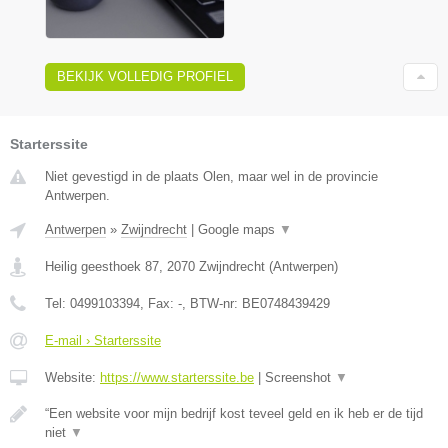
BEKIJK VOLLEDIG PROFIEL
Starterssite
Niet gevestigd in de plaats Olen, maar wel in de provincie
Antwerpen.
Antwerpen
»
Zwijndrecht
|
Google maps
▼
Heilig geesthoek 87
,
2070
Zwijndrecht
(
Antwerpen
)
Tel:
0499103394
, Fax:
-
, BTW-nr:
BE0748439429
E-mail › Starterssite
Website:
https://www.starterssite.be
|
Screenshot
▼
“Een website voor mijn bedrijf kost teveel geld en ik heb er de tijd
niet
▼