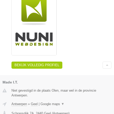
BEKIJK VOLLEDIG PROFIEL
Made I.T.
Niet gevestigd in de plaats Olen, maar wel in de provincie
Antwerpen.
Antwerpen
»
Geel
|
Google maps
▼
Schransdijk 7A
,
2440
Geel
(
Antwerpen
)