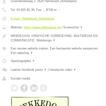
Groenehoekweg 3
,
2620
Hemiksem
(
Antwerpen
)
Tel:
03 825 82 38
, Fax:
-
, BTW-nr:
-
E-mail › Webdesign Stekkedoos
Website:
https://www.stekkedoos.be
|
Screenshot
▼
WEBDESIGN, GRAFISCHE VORMGEVING, MULTIMEDIA EN
COMMUNICATIE. Webdesign
▼
Een nieuwe website maken, Een bestaande website aanpassen,
Een webshop
▼
Openingstijden
▼
Laatste facebook posts
▼
|
Introductie video
▼
Sociale media: