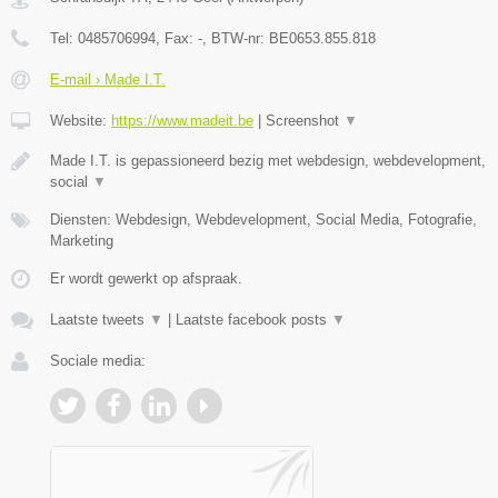
Tel:
0485706994
, Fax:
-
, BTW-nr:
BE0653.855.818
E-mail › Made I.T.
Website:
https://www.madeit.be
|
Screenshot
▼
Made I.T. is gepassioneerd bezig met webdesign, webdevelopment,
social
▼
Diensten: Webdesign, Webdevelopment, Social Media, Fotografie,
Marketing
Er wordt gewerkt op afspraak.
Laatste tweets
▼
|
Laatste facebook posts
▼
Sociale media: