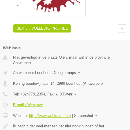
BEKIJK VOLLEDIG PROFIEL
Webkave
Niet gevestigd in de plaats Olen, maar wel in de provincie
Antwerpen.
Antwerpen
»
Loenhout
|
Google maps
▼
Koning boudewijnlaan 14
,
2990
Loenhout
(
Antwerpen
)
Tel:
+32477812354
, Fax:
-
, BTW-nr:
-
E-mail › Webkave
Website:
http://www.webkave.com
|
Screenshot
▼
Ik begrijp dat veel mensen het niet nodig vinden of het