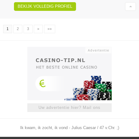
BEKIJK VOLLEDIG PROFIEL
1
2
3
»
»»
Uw advertentie hier? Mail ons
Ik kwam, ik zocht, ik vond - Julius Caesar / 47 v.Chr. ;)