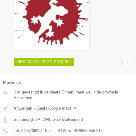
BEKIJK VOLLEDIG PROFIEL
Made I.T.
Niet gevestigd in de plaats Olmen, maar wel in de provincie
Antwerpen.
Antwerpen
»
Geel
|
Google maps
▼
Schransdijk 7A
,
2440
Geel
(
Antwerpen
)
Tel:
0485706994
, Fax:
-
, BTW-nr:
BE0653.855.818