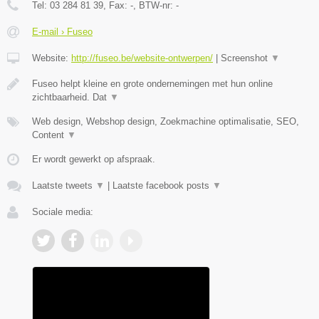
Tel:
03 284 81 39
, Fax:
-
, BTW-nr:
-
E-mail › Fuseo
Website:
http://fuseo.be/website-ontwerpen/
|
Screenshot
▼
Fuseo helpt kleine en grote ondernemingen met hun online
zichtbaarheid. Dat
▼
Web design, Webshop design, Zoekmachine optimalisatie, SEO,
Content
▼
Er wordt gewerkt op afspraak.
Laatste tweets
▼
|
Laatste facebook posts
▼
Sociale media: