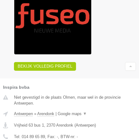
BEKIJK VOLLEDIG PROFIEL
Inspira bvba
Niet gevestigd in de plaats Olmen, maar wel in de provincie
Antwerpen.
Antwerpen
»
Arendonk
|
Google maps
▼
Vrijheid 63 bus 1
,
2370
Arendonk
(
Antwerpen
)
Tel:
014 89 65 89
, Fax:
-
, BTW-nr:
-