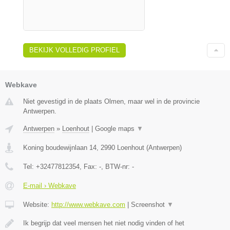
BEKIJK VOLLEDIG PROFIEL
Webkave
Niet gevestigd in de plaats Olmen, maar wel in de provincie
Antwerpen.
Antwerpen
»
Loenhout
|
Google maps
▼
Koning boudewijnlaan 14
,
2990
Loenhout
(
Antwerpen
)
Tel:
+32477812354
, Fax:
-
, BTW-nr:
-
E-mail › Webkave
Website:
http://www.webkave.com
|
Screenshot
▼
Ik begrijp dat veel mensen het niet nodig vinden of het