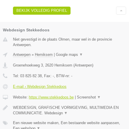
BEKIJK VOLLEDIG PROFIEL
Webdesign Stekkedoos
Niet gevestigd in de plaats Olmen, maar wel in de provincie
Antwerpen.
Antwerpen
»
Hemiksem
|
Google maps
▼
Groenehoekweg 3
,
2620
Hemiksem
(
Antwerpen
)
Tel:
03 825 82 38
, Fax:
-
, BTW-nr:
-
E-mail › Webdesign Stekkedoos
Website:
https://www.stekkedoos.be
|
Screenshot
▼
WEBDESIGN, GRAFISCHE VORMGEVING, MULTIMEDIA EN
COMMUNICATIE. Webdesign
▼
Een nieuwe website maken, Een bestaande website aanpassen,
Een webshop
▼