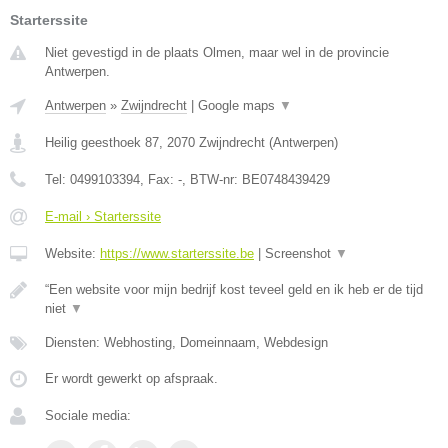
Starterssite
Niet gevestigd in de plaats Olmen, maar wel in de provincie
Antwerpen.
Antwerpen
»
Zwijndrecht
|
Google maps
▼
Heilig geesthoek 87
,
2070
Zwijndrecht
(
Antwerpen
)
Tel:
0499103394
, Fax:
-
, BTW-nr:
BE0748439429
E-mail › Starterssite
Website:
https://www.starterssite.be
|
Screenshot
▼
“Een website voor mijn bedrijf kost teveel geld en ik heb er de tijd
niet
▼
Diensten: Webhosting, Domeinnaam, Webdesign
Er wordt gewerkt op afspraak.
Sociale media: