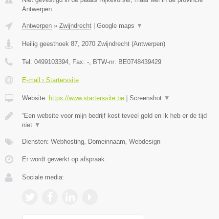
Antwerpen.
Antwerpen
»
Zwijndrecht
|
Google maps
▼
Heilig geesthoek 87
,
2070
Zwijndrecht
(
Antwerpen
)
Tel:
0499103394
, Fax:
-
, BTW-nr:
BE0748439429
E-mail › Starterssite
Website:
https://www.starterssite.be
|
Screenshot
▼
“Een website voor mijn bedrijf kost teveel geld en ik heb er de tijd
niet
▼
Diensten: Webhosting, Domeinnaam, Webdesign
Er wordt gewerkt op afspraak.
Sociale media: