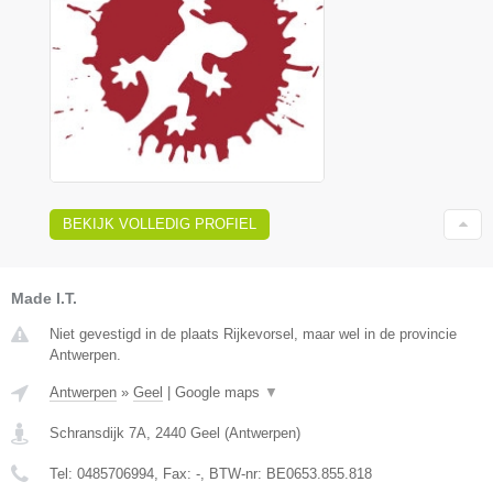
BEKIJK VOLLEDIG PROFIEL
Made I.T.
Niet gevestigd in de plaats Rijkevorsel, maar wel in de provincie
Antwerpen.
Antwerpen
»
Geel
|
Google maps
▼
Schransdijk 7A
,
2440
Geel
(
Antwerpen
)
Tel:
0485706994
, Fax:
-
, BTW-nr:
BE0653.855.818