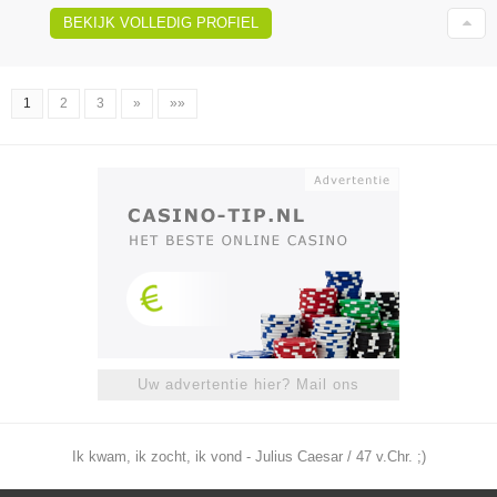
BEKIJK VOLLEDIG PROFIEL
1
2
3
»
»»
Uw advertentie hier? Mail ons
Ik kwam, ik zocht, ik vond - Julius Caesar / 47 v.Chr. ;)