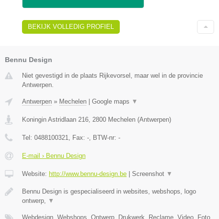
BEKIJK VOLLEDIG PROFIEL
Bennu Design
Niet gevestigd in de plaats Rijkevorsel, maar wel in de provincie
Antwerpen.
Antwerpen
»
Mechelen
|
Google maps
▼
Koningin Astridlaan 216
,
2800
Mechelen
(
Antwerpen
)
Tel:
0488100321
, Fax:
-
, BTW-nr:
-
E-mail › Bennu Design
Website:
http://www.bennu-design.be
|
Screenshot
▼
Bennu Design is gespecialiseerd in websites, webshops, logo
ontwerp,
▼
Webdesign, Webshops, Ontwerp, Drukwerk, Reclame, Video, Foto,