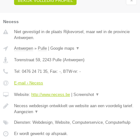
BEKIJK VOLLEDIG PROFIEL
Necess
Niet gevestigd in de plaats Rijkevorsel, maar wel in de provincie
Antwerpen.
Antwerpen
»
Pulle
|
Google maps
▼
Torenstraat 59
,
2243
Pulle
(
Antwerpen
)
Tel:
0476 24 71 35
, Fax:
-
, BTW-nr:
-
E-mail › Necess
Website:
http://www.necess.be
|
Screenshot
▼
Necess webdesign ontwikkelt uw website aan een voordelig tarief.
Aangezien
▼
Diensten: Webdesign, Website, Computerservice, Computerhulp
Er wordt gewerkt op afspraak.