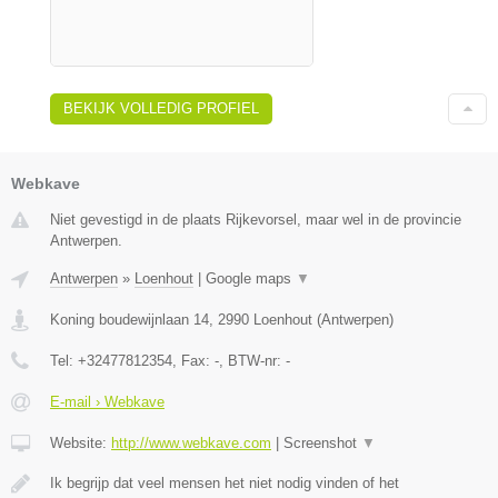
BEKIJK VOLLEDIG PROFIEL
Webkave
Niet gevestigd in de plaats Rijkevorsel, maar wel in de provincie
Antwerpen.
Antwerpen
»
Loenhout
|
Google maps
▼
Koning boudewijnlaan 14
,
2990
Loenhout
(
Antwerpen
)
Tel:
+32477812354
, Fax:
-
, BTW-nr:
-
E-mail › Webkave
Website:
http://www.webkave.com
|
Screenshot
▼
Ik begrijp dat veel mensen het niet nodig vinden of het