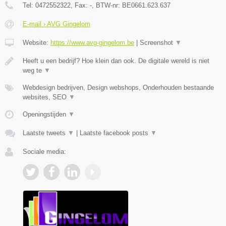
Tel:
0472552322
, Fax:
-
, BTW-nr:
BE0661.623.637
E-mail › AVG Gingelom
Website:
https://www.avg-gingelom.be
|
Screenshot
▼
Heeft u een bedrijf? Hoe klein dan ook. De digitale wereld is niet
weg te
▼
Webdesign bedrijven, Design webshops, Onderhouden bestaande
websites, SEO
▼
Openingstijden
▼
Laatste tweets
▼
|
Laatste facebook posts
▼
Sociale media: