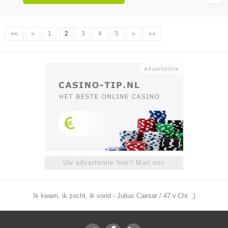
««
«
1
2
3
4
5
»
»»
Uw advertentie hier? Mail ons
Ik kwam, ik zocht, ik vond - Julius Caesar / 47 v.Chr. ;)