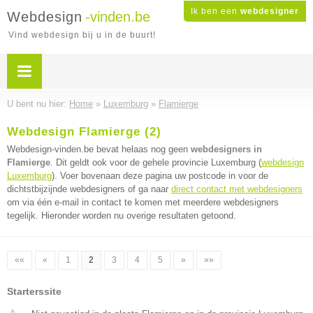
Ik ben een
webdesigner
Webdesign
-vinden.be
Vind webdesign bij u in de buurt!
U bent nu hier:
Home
»
Luxemburg
»
Flamierge
Webdesign Flamierge (2)
Webdesign-vinden.be bevat helaas nog geen
webdesigners in
Flamierge
. Dit geldt ook voor de gehele provincie Luxemburg (
webdesign
Luxemburg
). Voer bovenaan deze pagina uw postcode in voor de
dichtstbijzijnde webdesigners of ga naar
direct contact met webdesigners
om via één e-mail in contact te komen met meerdere webdesigners
tegelijk. Hieronder worden nu overige resultaten getoond.
««
«
1
2
3
4
5
»
»»
Starterssite