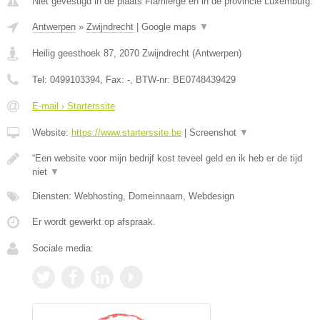
Niet gevestigd in de plaats Flamierge en in de provincie Luxemburg.
Antwerpen
»
Zwijndrecht
|
Google maps
▼
Heilig geesthoek 87
,
2070
Zwijndrecht
(
Antwerpen
)
Tel:
0499103394
, Fax:
-
, BTW-nr:
BE0748439429
E-mail › Starterssite
Website:
https://www.starterssite.be
|
Screenshot
▼
“Een website voor mijn bedrijf kost teveel geld en ik heb er de tijd
niet
▼
Diensten: Webhosting, Domeinnaam, Webdesign
Er wordt gewerkt op afspraak.
Sociale media: