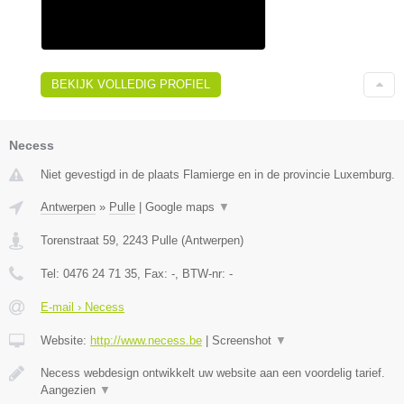
BEKIJK VOLLEDIG PROFIEL
Necess
Niet gevestigd in de plaats Flamierge en in de provincie Luxemburg.
Antwerpen
»
Pulle
|
Google maps
▼
Torenstraat 59
,
2243
Pulle
(
Antwerpen
)
Tel:
0476 24 71 35
, Fax:
-
, BTW-nr:
-
E-mail › Necess
Website:
http://www.necess.be
|
Screenshot
▼
Necess webdesign ontwikkelt uw website aan een voordelig tarief.
Aangezien
▼