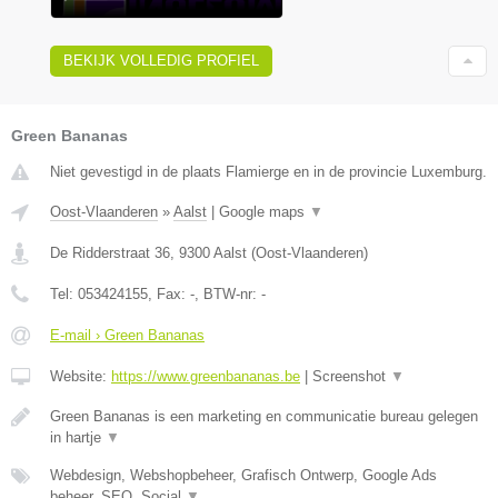
BEKIJK VOLLEDIG PROFIEL
Green Bananas
Niet gevestigd in de plaats Flamierge en in de provincie Luxemburg.
Oost-Vlaanderen
»
Aalst
|
Google maps
▼
De Ridderstraat 36
,
9300
Aalst
(
Oost-Vlaanderen
)
Tel:
053424155
, Fax:
-
, BTW-nr:
-
E-mail › Green Bananas
Website:
https://www.greenbananas.be
|
Screenshot
▼
Green Bananas is een marketing en communicatie bureau gelegen
in hartje
▼
Webdesign, Webshopbeheer, Grafisch Ontwerp, Google Ads
beheer, SEO, Social
▼