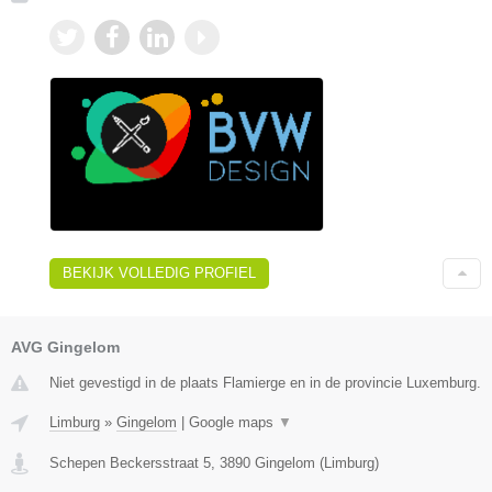
BEKIJK VOLLEDIG PROFIEL
AVG Gingelom
Niet gevestigd in de plaats Flamierge en in de provincie Luxemburg.
Limburg
»
Gingelom
|
Google maps
▼
Schepen Beckersstraat 5
,
3890
Gingelom
(
Limburg
)