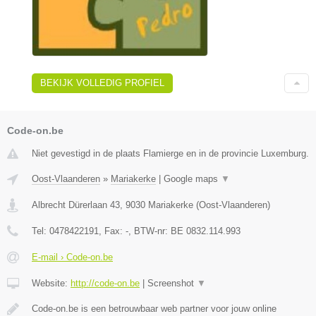
BEKIJK VOLLEDIG PROFIEL
Code-on.be
Niet gevestigd in de plaats Flamierge en in de provincie Luxemburg.
Oost-Vlaanderen
»
Mariakerke
|
Google maps
▼
Albrecht Dürerlaan 43
,
9030
Mariakerke
(
Oost-Vlaanderen
)
Tel:
0478422191
, Fax:
-
, BTW-nr:
BE 0832.114.993
E-mail › Code-on.be
Website:
http://code-on.be
|
Screenshot
▼
Code-on.be is een betrouwbaar web partner voor jouw online