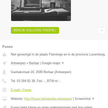
BEKIJK VOLLEDIG PROFIEL
Fuseo
Niet gevestigd in de plaats Flamierge en in de provincie Luxemburg.
Antwerpen
»
Berlaar
|
Google maps
▼
Gasbakstraat 24
,
2590
Berlaar
(
Antwerpen
)
Tel:
03 284 81 39
, Fax:
-
, BTW-nr:
-
E-mail › Fuseo
Website:
http://fuseo.be/website-ontwerpen/
|
Screenshot
▼
Fuseo helpt kleine en grote ondernemingen met hun online