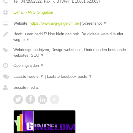
Tel:
0472552322
, Fax:
-
, BTW-nr:
BE0661.623.637
E-mail › AVG Gingelom
Website:
https://www.avg-gingelom.be
|
Screenshot
▼
Heeft u een bedrijf? Hoe klein dan ook. De digitale wereld is niet
weg te
▼
Webdesign bedrijven, Design webshops, Onderhouden bestaande
websites, SEO
▼
Openingstijden
▼
Laatste tweets
▼
|
Laatste facebook posts
▼
Sociale media: