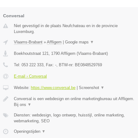
Conversal
Niet gevestigd in de plaats Neufchateau en in de provincie
Luxemburg.
Vlaams-Brabant
»
Affligem
|
Google maps
▼
Boekhoutstraat 121
,
1790
Affligem
(
Vlaams-Brabant
)
Tel:
053 222 333
, Fax:
-
, BTW-nr:
BE0848529769
E-mail › Conversal
Website:
https://www.conversal.be
|
Screenshot
▼
Conversal is een webdesign en online marketingbureau uit Affligem.
Bij ons
▼
Diensten: webdesign, logo ontwerp, huisstijl, online marketing,
webmarketing, SEO
Openingstijden
▼