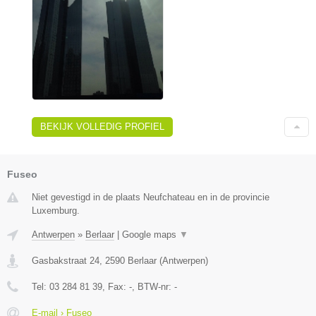
BEKIJK VOLLEDIG PROFIEL
Fuseo
Niet gevestigd in de plaats Neufchateau en in de provincie
Luxemburg.
Antwerpen
»
Berlaar
|
Google maps
▼
Gasbakstraat 24
,
2590
Berlaar
(
Antwerpen
)
Tel:
03 284 81 39
, Fax:
-
, BTW-nr:
-
E-mail › Fuseo