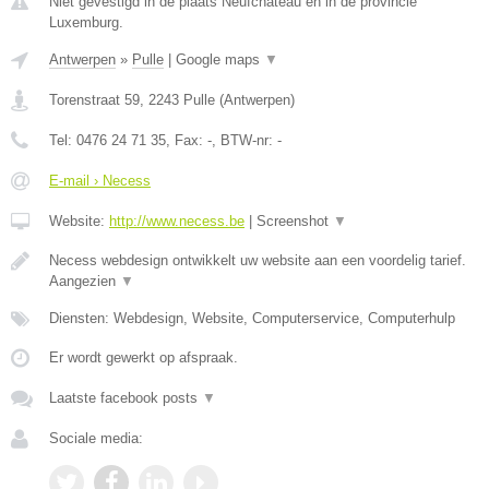
Niet gevestigd in de plaats Neufchateau en in de provincie
Luxemburg.
Antwerpen
»
Pulle
|
Google maps
▼
Torenstraat 59
,
2243
Pulle
(
Antwerpen
)
Tel:
0476 24 71 35
, Fax:
-
, BTW-nr:
-
E-mail › Necess
Website:
http://www.necess.be
|
Screenshot
▼
Necess webdesign ontwikkelt uw website aan een voordelig tarief.
Aangezien
▼
Diensten: Webdesign, Website, Computerservice, Computerhulp
Er wordt gewerkt op afspraak.
Laatste facebook posts
▼
Sociale media: