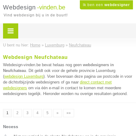
Ik ben een
webdesigner
Webdesign
-vinden.be
Vind webdesign bij u in de buurt!
U bent nu hier:
Home
»
Luxemburg
»
Neufchateau
Webdesign Neufchateau
Webdesign-vinden.be bevat helaas nog geen
webdesigners in
Neufchateau
. Dit geldt ook voor de gehele provincie Luxemburg
(
webdesign Luxemburg
). Voer bovenaan deze pagina uw postcode in voor
de dichtstbijzijnde webdesigners of ga naar
direct contact met
webdesigners
om via één e-mail in contact te komen met meerdere
webdesigners tegelijk. Hieronder worden nu overige resultaten getoond.
1
2
3
4
5
»
»»
Necess