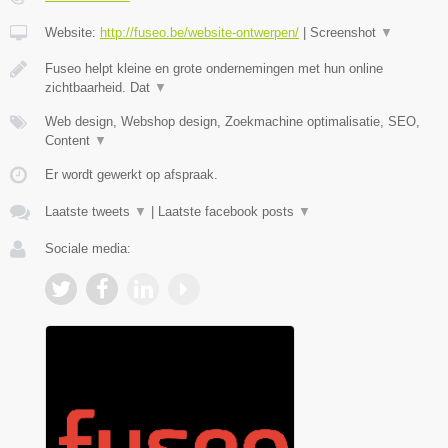
Website:
http://fuseo.be/website-ontwerpen/
|
Screenshot
▼
Fuseo helpt kleine en grote ondernemingen met hun online
zichtbaarheid. Dat
▼
Web design, Webshop design, Zoekmachine optimalisatie, SEO,
Content
▼
Er wordt gewerkt op afspraak.
Laatste tweets
▼
|
Laatste facebook posts
▼
Sociale media: