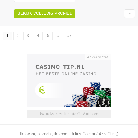
BEKIJK VOLLEDIG PROFIEL
1
2
3
4
5
»
»»
Uw advertentie hier? Mail ons
Ik kwam, ik zocht, ik vond - Julius Caesar / 47 v.Chr. ;)