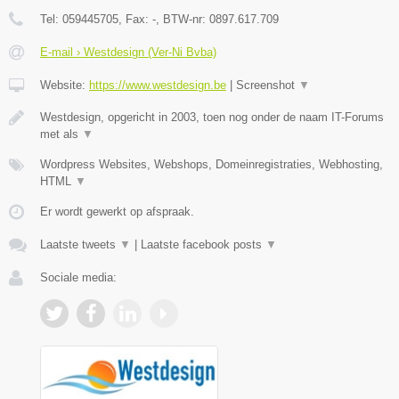
Tel:
059445705
, Fax:
-
, BTW-nr:
0897.617.709
E-mail › Westdesign (Ver-Ni Bvba)
Website:
https://www.westdesign.be
|
Screenshot
▼
Westdesign, opgericht in 2003, toen nog onder de naam IT-Forums
met als
▼
Wordpress Websites, Webshops, Domeinregistraties, Webhosting,
HTML
▼
Er wordt gewerkt op afspraak.
Laatste tweets
▼
|
Laatste facebook posts
▼
Sociale media: