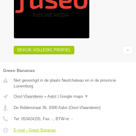
BEKIJK VOLLEDIG PROFIEL
Green Bananas
Niet gevestigd in de plaats Neufchateau en in de provincie
Luxemburg.
Oost-Vlaanderen
»
Aalst
|
Google maps
▼
De Ridderstraat 36
,
9300
Aalst
(
Oost-Vlaanderen
)
Tel:
053424155
, Fax:
-
, BTW-nr:
-
E-mail › Green Bananas