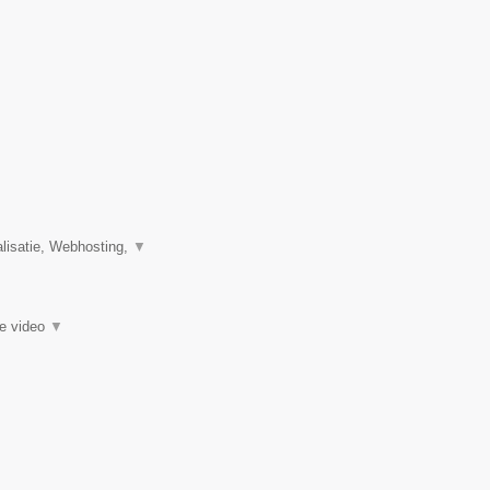
isatie, Webhosting,
▼
ie video
▼