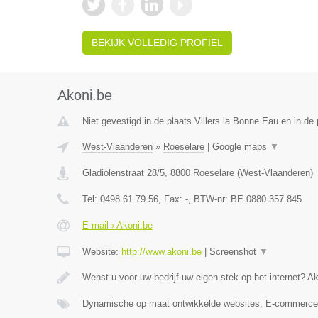
BEKIJK VOLLEDIG PROFIEL
Akoni.be
Niet gevestigd in de plaats Villers la Bonne Eau en in de
West-Vlaanderen
»
Roeselare
|
Google maps
▼
Gladiolenstraat 28/5
,
8800
Roeselare
(
West-Vlaanderen
)
Tel:
0498 61 79 56
, Fax:
-
, BTW-nr:
BE 0880.357.845
E-mail › Akoni.be
Website:
http://www.akoni.be
|
Screenshot
▼
Wenst u voor uw bedrijf uw eigen stek op het internet? A
Dynamische op maat ontwikkelde websites, E-commerce