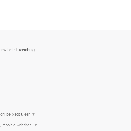
 provincie Luxemburg.
koni.be biedt u een
▼
, Mobiele websites,
▼