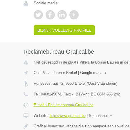
Sociale media:
BEKIJK VOLLEDIG PROFIEL
Reclamebureau Grafical.be
Niet gevestigd in de plaats Villers la Bonne Eau en in de
Oost-Vlaanderen
»
Brakel
|
Google maps
▼
Ronsesestraat 72
,
9660
Brakel
(
Oost-Vlaanderen
)
Tel:
0468145074
, Fax:
-
, BTW-nr:
BE 0844.885.242
E-mail › Reclamebureau Grafical.be
Website:
http://www.grafical.be
|
Screenshot
▼
Grafical bouwt uw website die zich aanpast aan zowel d