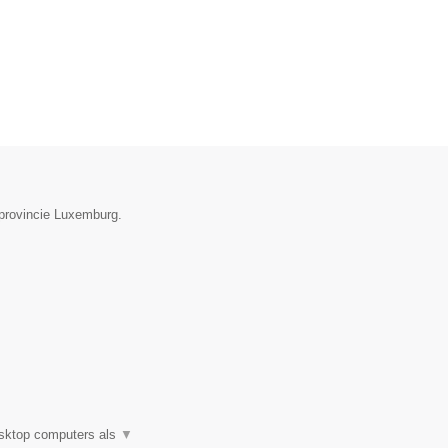
 provincie Luxemburg.
esktop computers als
▼