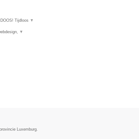
SKIDOOS! Tijdloos
▼
 webdesign,
▼
 provincie Luxemburg.