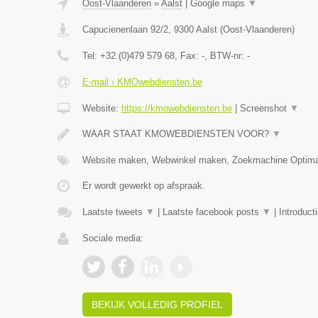
Oost-Vlaanderen
»
Aalst
|
Google maps
▼
Capucienenlaan 92/2
,
9300
Aalst
(
Oost-Vlaanderen
)
Tel:
+32 (0)479 579 68
, Fax:
-
, BTW-nr:
-
E-mail › KMOwebdiensten.be
Website:
https://kmowebdiensten.be
|
Screenshot
▼
WAAR STAAT KMOWEBDIENSTEN VOOR?
▼
Website maken, Webwinkel maken, Zoekmachine Optimal
Er wordt gewerkt op afspraak.
Laatste tweets
▼
|
Laatste facebook posts
▼
|
Introduct
Sociale media:
BEKIJK VOLLEDIG PROFIEL