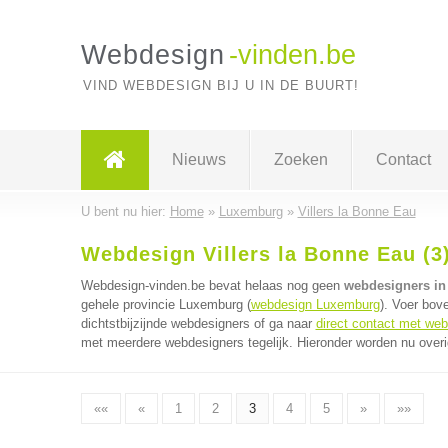
Webdesign
-vinden.be
VIND WEBDESIGN BIJ U IN DE BUURT!
Nieuws
Zoeken
Contact
U bent nu hier:
Home
»
Luxemburg
»
Villers la Bonne Eau
Webdesign Villers la Bonne Eau (3
Webdesign-vinden.be bevat helaas nog geen
webdesigners in 
gehele provincie Luxemburg (
webdesign Luxemburg
). Voer bov
dichtstbijzijnde webdesigners of ga naar
direct contact met we
met meerdere webdesigners tegelijk. Hieronder worden nu overi
««
«
1
2
3
4
5
»
»»