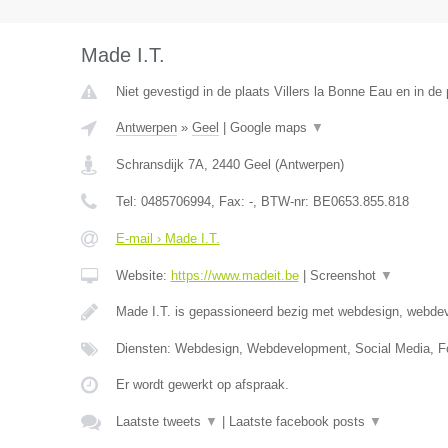
Made I.T.
Niet gevestigd in de plaats Villers la Bonne Eau en in de
Antwerpen
»
Geel
|
Google maps
▼
Schransdijk 7A
,
2440
Geel
(
Antwerpen
)
Tel:
0485706994
, Fax:
-
, BTW-nr:
BE0653.855.818
E-mail › Made I.T.
Website:
https://www.madeit.be
|
Screenshot
▼
Made I.T. is gepassioneerd bezig met webdesign, webde
Diensten: Webdesign, Webdevelopment, Social Media, Fo
Er wordt gewerkt op afspraak.
Laatste tweets
▼
|
Laatste facebook posts
▼