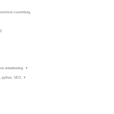
 provincie Luxemburg.
n
)
ine ontwikkeling.
▼
o, python, SEO,
▼