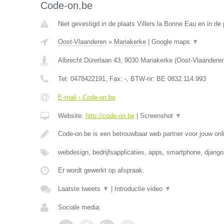
Code-on.be
Niet gevestigd in de plaats Villers la Bonne Eau en in de
Oost-Vlaanderen
»
Mariakerke
|
Google maps
▼
Albrecht Dürerlaan 43
,
9030
Mariakerke
(
Oost-Vlaandere
Tel:
0478422191
, Fax:
-
, BTW-nr:
BE 0832.114.993
E-mail › Code-on.be
Website:
http://code-on.be
|
Screenshot
▼
Code-on.be is een betrouwbaar web partner voor jouw onl
webdesign, bedrijfsapplicaties, apps, smartphone, djang
Er wordt gewerkt op afspraak.
Laatste tweets
▼
|
Introductie video
▼
Sociale media: