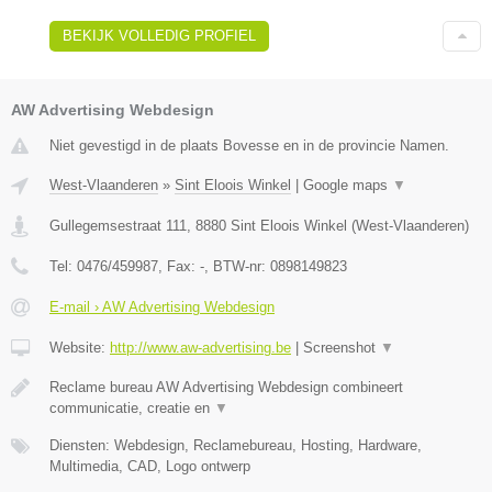
BEKIJK VOLLEDIG PROFIEL
AW Advertising Webdesign
Niet gevestigd in de plaats Bovesse en in de provincie Namen.
West-Vlaanderen
»
Sint Eloois Winkel
|
Google maps
▼
Gullegemsestraat 111
,
8880
Sint Eloois Winkel
(
West-Vlaanderen
)
Tel:
0476/459987
, Fax:
-
, BTW-nr:
0898149823
E-mail › AW Advertising Webdesign
Website:
http://www.aw-advertising.be
|
Screenshot
▼
Reclame bureau AW Advertising Webdesign combineert
communicatie, creatie en
▼
Diensten: Webdesign, Reclamebureau, Hosting, Hardware,
Multimedia, CAD, Logo ontwerp