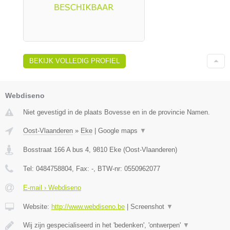
BEKIJK VOLLEDIG PROFIEL
Webdiseno
Niet gevestigd in de plaats Bovesse en in de provincie Namen.
Oost-Vlaanderen
»
Eke
|
Google maps
▼
Bosstraat 166 A bus 4
,
9810
Eke
(
Oost-Vlaanderen
)
Tel:
0484758804
, Fax:
-
, BTW-nr:
0550962077
E-mail › Webdiseno
Website:
http://www.webdiseno.be
|
Screenshot
▼
Wij zijn gespecialiseerd in het 'bedenken', 'ontwerpen'
▼