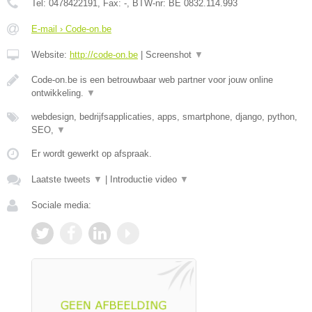
Tel:
0478422191
, Fax:
-
, BTW-nr:
BE 0832.114.993
E-mail › Code-on.be
Website:
http://code-on.be
|
Screenshot
▼
Code-on.be is een betrouwbaar web partner voor jouw online
ontwikkeling.
▼
webdesign, bedrijfsapplicaties, apps, smartphone, django, python,
SEO,
▼
Er wordt gewerkt op afspraak.
Laatste tweets
▼
|
Introductie video
▼
Sociale media: