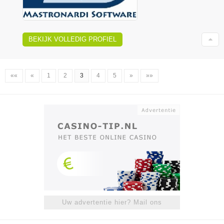
BEKIJK VOLLEDIG PROFIEL
««
«
1
2
3
4
5
»
»»
Uw advertentie hier? Mail ons