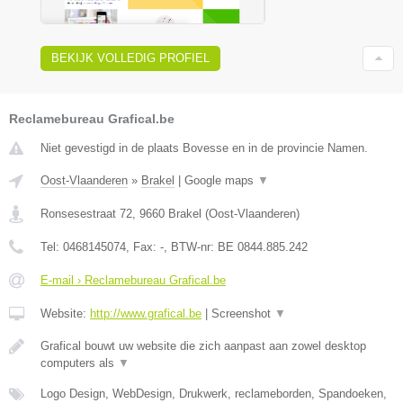
BEKIJK VOLLEDIG PROFIEL
Reclamebureau Grafical.be
Niet gevestigd in de plaats Bovesse en in de provincie Namen.
Oost-Vlaanderen
»
Brakel
|
Google maps
▼
Ronsesestraat 72
,
9660
Brakel
(
Oost-Vlaanderen
)
Tel:
0468145074
, Fax:
-
, BTW-nr:
BE 0844.885.242
E-mail › Reclamebureau Grafical.be
Website:
http://www.grafical.be
|
Screenshot
▼
Grafical bouwt uw website die zich aanpast aan zowel desktop
computers als
▼
Logo Design, WebDesign, Drukwerk, reclameborden, Spandoeken,