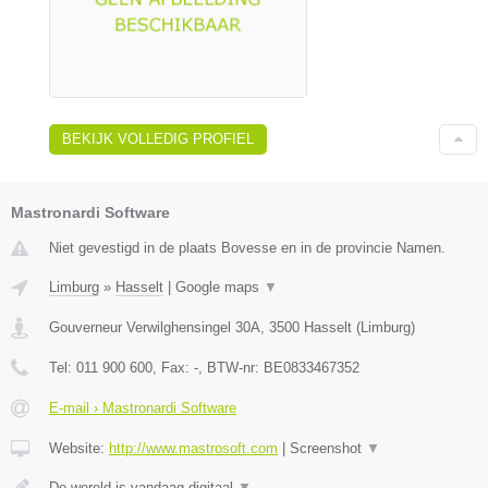
BEKIJK VOLLEDIG PROFIEL
Mastronardi Software
Niet gevestigd in de plaats Bovesse en in de provincie Namen.
Limburg
»
Hasselt
|
Google maps
▼
Gouverneur Verwilghensingel 30A
,
3500
Hasselt
(
Limburg
)
Tel:
011 900 600
, Fax:
-
, BTW-nr:
BE0833467352
E-mail › Mastronardi Software
Website:
http://www.mastrosoft.com
|
Screenshot
▼
De wereld is vandaag digitaal
▼