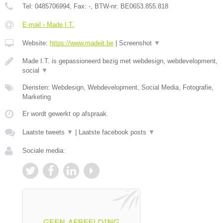
Tel:
0485706994
, Fax:
-
, BTW-nr:
BE0653.855.818
E-mail › Made I.T.
Website:
https://www.madeit.be
|
Screenshot
▼
Made I.T. is gepassioneerd bezig met webdesign, webdevelopment,
social
▼
Diensten: Webdesign, Webdevelopment, Social Media, Fotografie,
Marketing
Er wordt gewerkt op afspraak.
Laatste tweets
▼
|
Laatste facebook posts
▼
Sociale media: