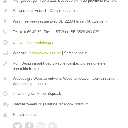
Niet gevestigd in de plaats Bovesse en in de provincie Namen.
Antwerpen
»
Herselt
|
Google maps
▼
Westmeerbeeksesteenweg 81
,
2230
Herselt
(
Antwerpen
)
Tel:
016 69 40 39
, Fax:
-
, BTW-nr:
BE 0826.893.029
E-mail › Nuni webdesign
Website:
https://www.nuni.be
|
Screenshot
▼
Nuni Design maakt gebruiksvriendelijke, professionele en
aantrekkelijke
▼
Webdesign, Website ontwerp, Website bouwen, Domeinnamen,
Webhosting, Logo
▼
Er wordt gewerkt op afspraak.
Laatste tweets
▼
|
Laatste facebook posts
▼
Sociale media: