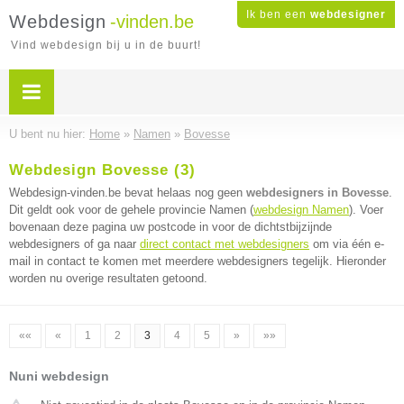
Ik ben een
webdesigner
Webdesign
-vinden.be
Vind webdesign bij u in de buurt!
U bent nu hier:
Home
»
Namen
»
Bovesse
Webdesign Bovesse (3)
Webdesign-vinden.be bevat helaas nog geen
webdesigners in Bovesse
.
Dit geldt ook voor de gehele provincie Namen (
webdesign Namen
). Voer
bovenaan deze pagina uw postcode in voor de dichtstbijzijnde
webdesigners of ga naar
direct contact met webdesigners
om via één e-
mail in contact te komen met meerdere webdesigners tegelijk. Hieronder
worden nu overige resultaten getoond.
««
«
1
2
3
4
5
»
»»
Nuni webdesign