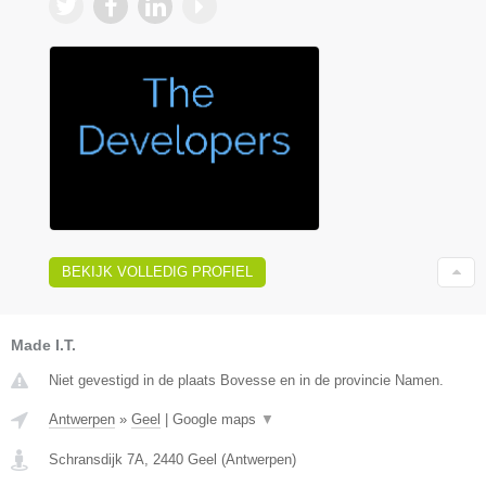
BEKIJK VOLLEDIG PROFIEL
Made I.T.
Niet gevestigd in de plaats Bovesse en in de provincie Namen.
Antwerpen
»
Geel
|
Google maps
▼
Schransdijk 7A
,
2440
Geel
(
Antwerpen
)