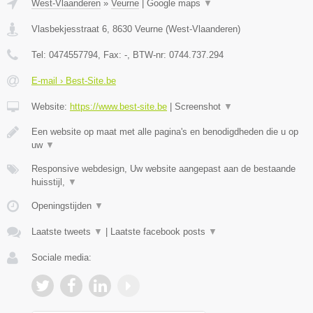
West-Vlaanderen
»
Veurne
|
Google maps
▼
Vlasbekjesstraat 6
,
8630
Veurne
(
West-Vlaanderen
)
Tel:
0474557794
, Fax:
-
, BTW-nr:
0744.737.294
E-mail › Best-Site.be
Website:
https://www.best-site.be
|
Screenshot
▼
Een website op maat met alle pagina's en benodigdheden die u op
uw
▼
Responsive webdesign, Uw website aangepast aan de bestaande
huisstijl,
▼
Openingstijden
▼
Laatste tweets
▼
|
Laatste facebook posts
▼
Sociale media: