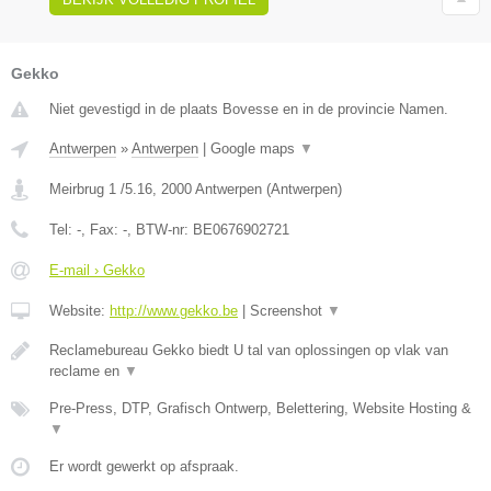
Gekko
Niet gevestigd in de plaats Bovesse en in de provincie Namen.
Antwerpen
»
Antwerpen
|
Google maps
▼
Meirbrug 1 /5.16
,
2000
Antwerpen
(
Antwerpen
)
Tel:
-
, Fax:
-
, BTW-nr:
BE0676902721
E-mail › Gekko
Website:
http://www.gekko.be
|
Screenshot
▼
Reclamebureau Gekko biedt U tal van oplossingen op vlak van
reclame en
▼
Pre-Press, DTP, Grafisch Ontwerp, Belettering, Website Hosting &
▼
Er wordt gewerkt op afspraak.