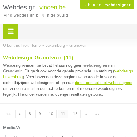
Ik ben een
webdesigner
Webdesign
-vinden.be
Vind webdesign bij u in de buurt!
U bent nu hier:
Home
»
Luxemburg
»
Grandvoir
Webdesign Grandvoir (11)
Webdesign-vinden.be bevat helaas nog geen
webdesigners in
Grandvoir
. Dit geldt ook voor de gehele provincie Luxemburg (
webdesign
Luxemburg
). Voer bovenaan deze pagina uw postcode in voor de
dichtstbijzijnde webdesigners of ga naar
direct contact met webdesigners
om via één e-mail in contact te komen met meerdere webdesigners
tegelijk. Hieronder worden nu overige resultaten getoond.
««
«
8
9
10
11
12
»
»»
Media*A