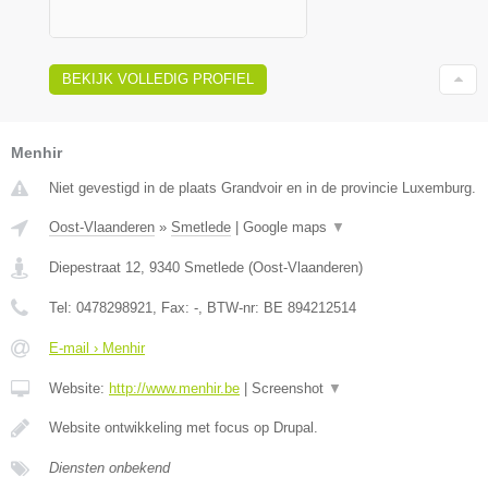
BEKIJK VOLLEDIG PROFIEL
Menhir
Niet gevestigd in de plaats Grandvoir en in de provincie Luxemburg.
Oost-Vlaanderen
»
Smetlede
|
Google maps
▼
Diepestraat 12
,
9340
Smetlede
(
Oost-Vlaanderen
)
Tel:
0478298921
, Fax:
-
, BTW-nr:
BE 894212514
E-mail › Menhir
Website:
http://www.menhir.be
|
Screenshot
▼
Website ontwikkeling met focus op Drupal.
Diensten onbekend