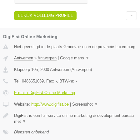
BEKIJK VOLLEDIG PROFIEL
DigiFist Online Marketing
Niet gevestigd in de plaats Grandvoir en in de provincie Luxemburg.
Antwerpen
»
Antwerpen
|
Google maps
▼
Klapdorp 105
,
2000
Antwerpen
(
Antwerpen
)
Tel:
0483651039
, Fax:
-
, BTW-nr:
-
E-mail › DigiFist Online Marketing
Website:
http://www.digifist.be
|
Screenshot
▼
DigiFist is een full-service online marketing & development bureau
met
▼
Diensten onbekend