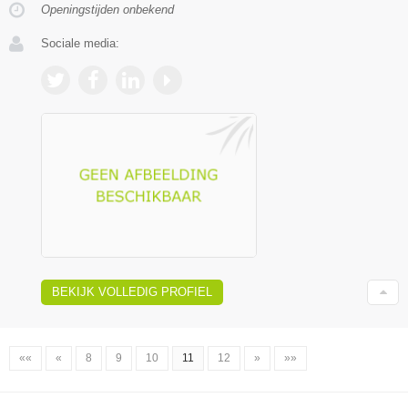
Openingstijden onbekend
Sociale media:
BEKIJK VOLLEDIG PROFIEL
««
«
8
9
10
11
12
»
»»