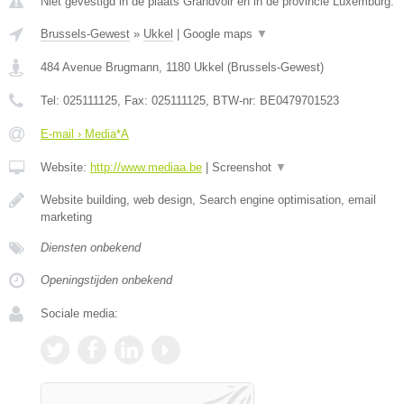
Niet gevestigd in de plaats Grandvoir en in de provincie Luxemburg.
Brussels-Gewest
»
Ukkel
|
Google maps
▼
484 Avenue Brugmann
,
1180
Ukkel
(
Brussels-Gewest
)
Tel:
025111125
, Fax:
025111125
, BTW-nr:
BE0479701523
E-mail › Media*A
Website:
http://www.mediaa.be
|
Screenshot
▼
Website building, web design, Search engine optimisation, email
marketing
Diensten onbekend
Openingstijden onbekend
Sociale media: